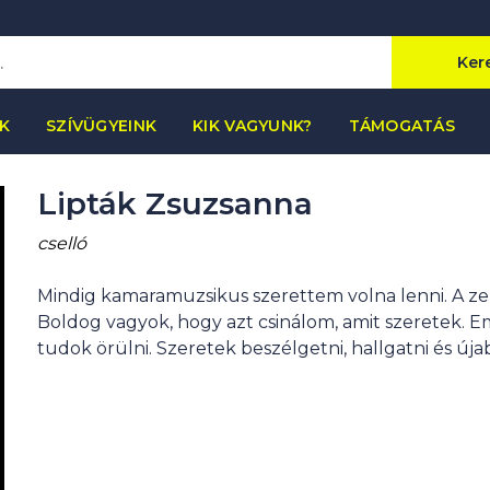
Ker
K
SZÍVÜGYEINK
KIK VAGYUNK?
TÁMOGATÁS
Lipták Zsuzsanna
cselló
Mindig kamaramuzsikus szerettem volna lenni. A ze
Boldog vagyok, hogy azt csinálom, amit szeretek. Em
tudok örülni. Szeretek beszélgetni, hallgatni és úja