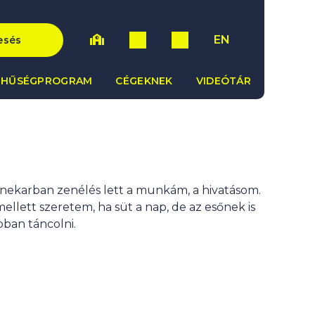
EN
esés
HŰSÉGPROGRAM
CÉGEKNEK
VIDEÓTÁR
nekarban zenélés lett a munkám, a hivatásom.
ellett szeretem, ha süt a nap, de az esőnek is
bban táncolni.