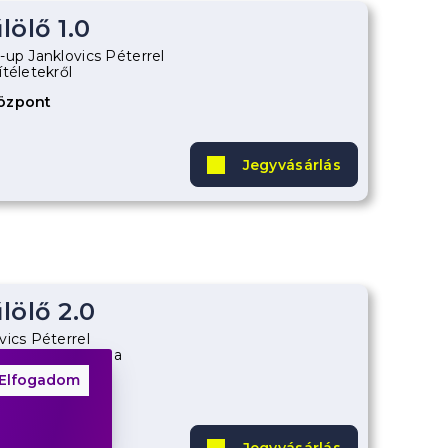
ölő 1.0
-up Janklovics Péterrel
téletekről
Központ
Jegyvásárlás
lölő 2.0
vics Péterrel
nak, akik eddig a
ülték
Elfogadom
Központ
Jegyvásárlás