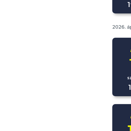
2026. áp
s