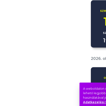
sz
s
2026. o
o
A weboldalon c
lehető legjobb
használatával 
v
Adatkezelési 