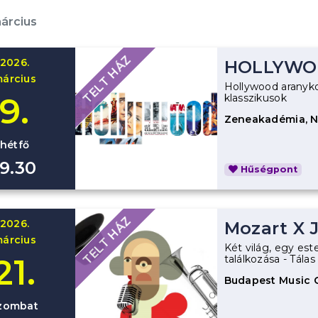
árcius
TELT HÁZ
2026.
HOLLYWO
árcius
Hollywood aranyk
9.
klasszikusok
Zeneakadémia, 
hétfő
19.30
Hűségpont
TELT HÁZ
2026.
Mozart X 
árcius
Két világ, egy est
21.
találkozása - Tála
Budapest Music 
zombat