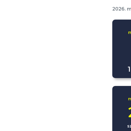
2026. m
m
m
s