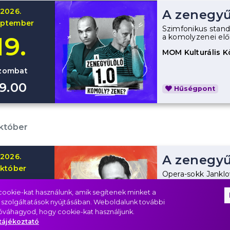
2026.
A zenegyűl
eptember
Szimfonikus stand
19.
a komolyzenei előí
MOM Kulturális 
zombat
19.00
Hűségpont
któber
2026.
A zenegyű
któber
Opera-sokk Janklo
11.
túlélőknek és azok
nézőteret is elker
ookie-kat használunk, amik segítenek minket a
 szolgáltatások nyújtásában. Weboldalunk további
MOM Kulturális 
jóváhagyod, hogy cookie-kat használjunk.
asárnap
tájékoztató