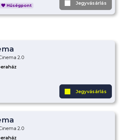
Jegyvásárlás
Hűségpont
ema
aCinema 2.0
peraház
Jegyvásárlás
ema
aCinema 2.0
peraház