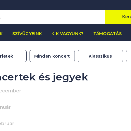
Ker
K
SZÍVÜGYEINK
KIK VAGYUNK?
TÁMOGATÁS
rletek
Minden koncert
Klasszikus
certek és jegyek
december
anuár
ebruár