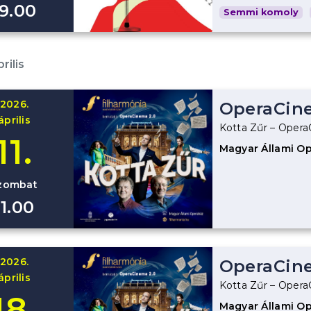
19.00
Semmi komoly
rilis
2026.
OperaCin
április
Kotta Zűr – Oper
11.
Magyar Állami O
zombat
11.00
2026.
OperaCin
április
Kotta Zűr – Oper
18.
Magyar Állami O