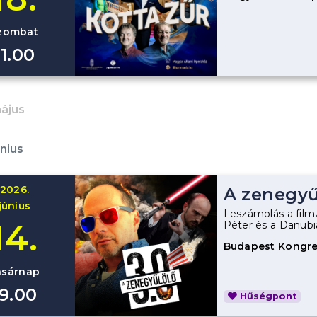
zombat
11.00
ájus
únius
2026.
A zenegyű
június
Leszámolás a film
14.
Péter és a Danub
Budapest Kongre
asárnap
19.00
Hűségpont