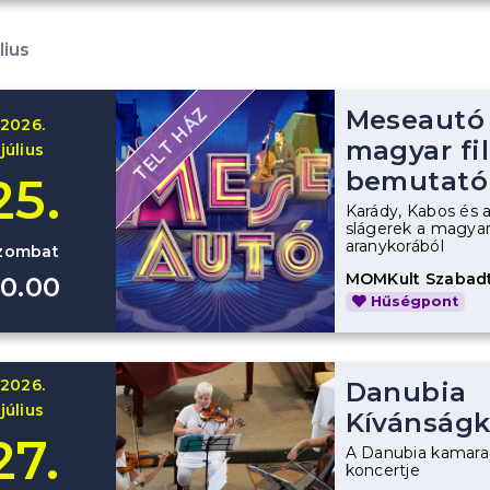
lius
TELT HÁZ
Meseautó 
2026.
magyar fi
július
bemutató
25.
Karády, Kabos és 
slágerek a magyar
aranykorából
zombat
MOMKult Szabadt
0.00
Hűségpont
2026.
Danubia
július
Kívánságk
27.
A Danubia kamar
koncertje