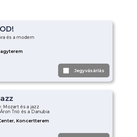
OD!
ora és a modern
Nagyterem
Jegyvásárlás
Jazz
e: Mozart és a jazz
s Áron Trió és a Danubia
Center, Koncertterem