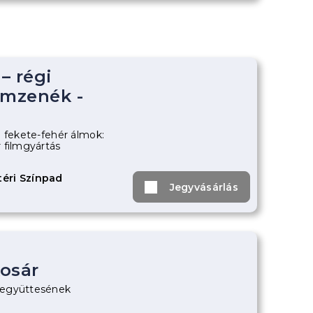
– régi
lmzenék -
a fekete-fehér álmok:
 filmgyártás
éri Színpad
Jegyvásárlás
osár
aegyüttesének