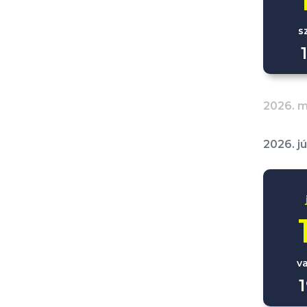
s
2026. m
2026. j
v