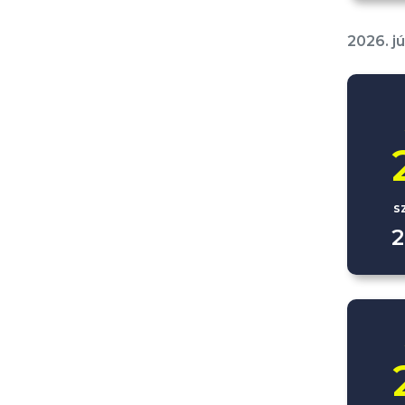
2026. jú
s
2