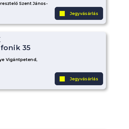
resztelő Szent János-
Jegyvásárlás
X
fonik 35
ye Vigántpetend,
Jegyvásárlás