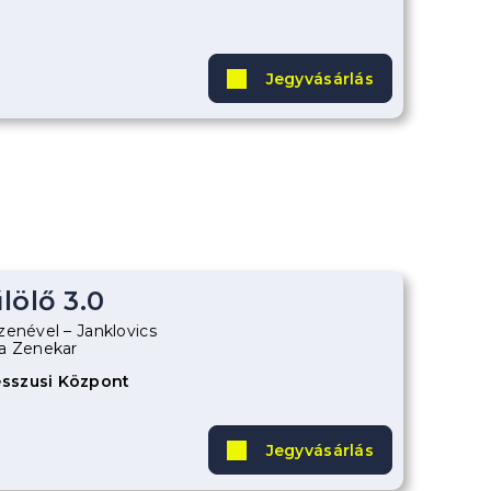
Jegyvásárlás
lölő 3.0
zenével – Janklovics
ia Zenekar
sszusi Központ
Jegyvásárlás