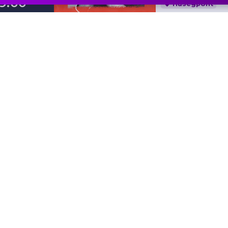
19.00
Hűségpont
2026.
HOLLYWO
któber
Hollywood aranyk
25.
klasszikusok
Budapest Kongre
asárnap
17.00
Hűségpont