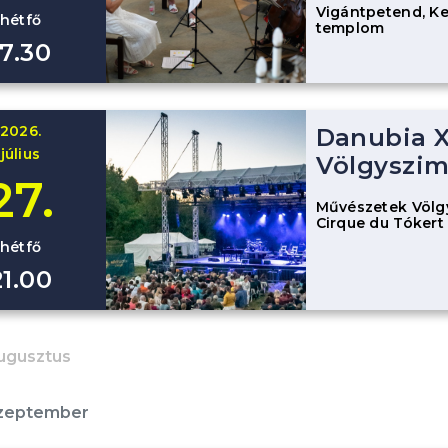
Vigántpetend, Ke
hétfő
templom
17.30
2026.
Danubia 
július
Völgyszim
27.
Művészetek Völg
Cirque du Tókert
hétfő
21.00
ugusztus
szeptember