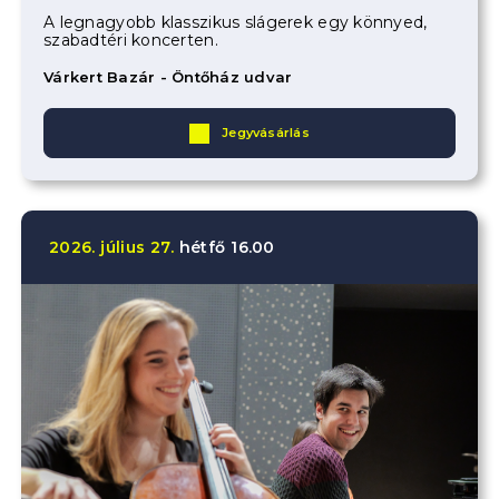
A legnagyobb klasszikus slágerek egy könnyed,
szabadtéri koncerten.
Várkert Bazár - Öntőház udvar
Jegyvásárlás
2026.
július
27.
hétfő
16.00