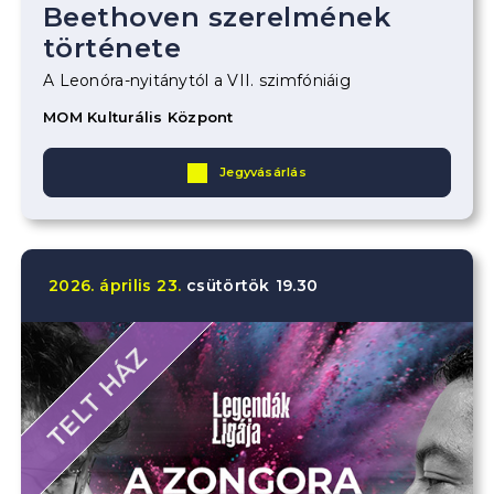
Beethoven szerelmének
története
A Leonóra-nyitánytól a VII. szimfóniáig
MOM Kulturális Központ
Jegyvásárlás
2026.
április
23.
csütörtök
19.30
TELT HÁZ