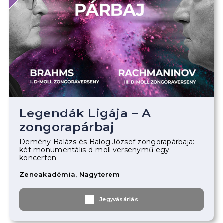
Legendák Ligája – A
zongorapárbaj
Demény Balázs és Balog József zongorapárbaja:
két monumentális d-moll versenymű egy
koncerten
Zeneakadémia, Nagyterem
Jegyvásárlás