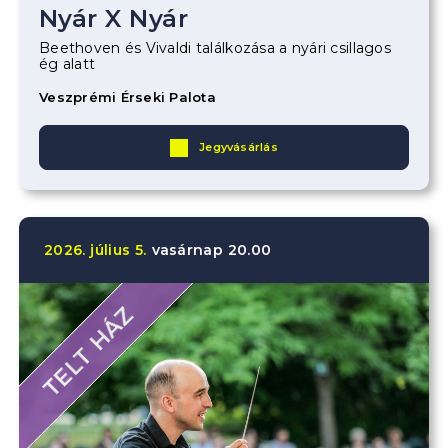
Nyár X Nyár
Beethoven és Vivaldi találkozása a nyári csillagos
ég alatt
Veszprémi Érseki Palota
Jegyvásárlás
2026.
július
5.
vasárnap
20.00
TELT HÁZ