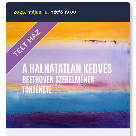
2026.
május
18.
hétfő
19.00
TELT HÁZ