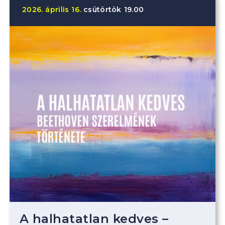
2026.
április
16.
csütörtök
19.00
A halhatatlan kedves –