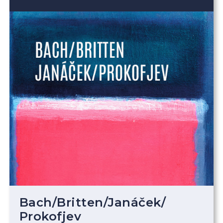
Bach
/
Britten
/
Janáček
/
Prokofjev