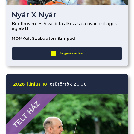
Nyár X Nyár
Beethoven és Vivaldi találkozása a nyári csillagos
ég alatt
MOMKult Szabadtéri Színpad
Jegyvásárlás
2026.
június
18.
csütörtök
20.00
TELT HÁZ