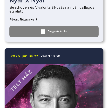
Nyár X Nyár
Beethoven és Vivaldi találkozása a nyári csillagos
ég alatt
Pécs, Rózsakert
Jegyvásárlás
2026.
június
23.
kedd
19.30
TELT HÁZ