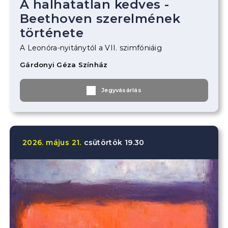
A halhatatlan kedves -
Beethoven szerelmének
története
A Leonóra-nyitánytól a VII. szimfóniáig
Gárdonyi Géza Színház
Jegyvásárlás
2026.
május
21.
csütörtök
19.30