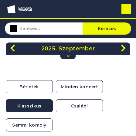
Keresés
2025. Szeptember
H
K
Sze
Cs
P
Szo
V
1
2
3
4
5
6
7
8
9
10
11
12
13
14
Bérletek
Minden koncert
15
16
17
18
19
20
21
22
23
24
25
26
27
28
Klasszikus
Családi
29
30
1
2
3
4
5
Semmi komoly