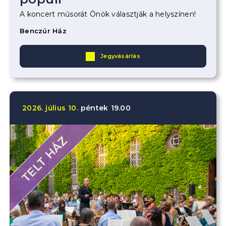
A koncert műsorát Önök választják a helyszínen!
Benczúr Ház
Jegyvásárlás
2026.
július
10.
péntek
19.00
TELT HÁZ