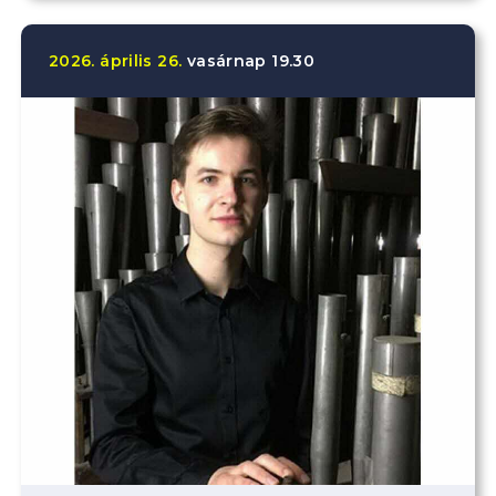
2026.
április
26.
vasárnap
19.30