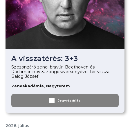
A visszatérés: 3+3
Szezonzáró zenei bravúr: Beethoven és
Rachmaninov 3. zongoraversenyével tér vissza
Balog József
Zeneakadémia, Nagyterem
Jegyvásárlás
2026. július