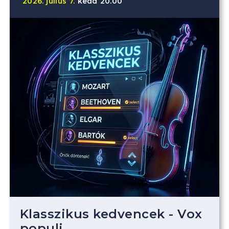
2026.
július
7.
kedd
20.00
Klasszikus kedvencek - Vox
populi