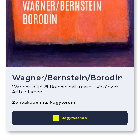
Wagner
/
Bernstein
/
Borodin
Wagner idilljétől Borodin dallamaiig – Vezényel:
Arthur Fagen
Zeneakadémia, Nagyterem
Jegyvásárlás