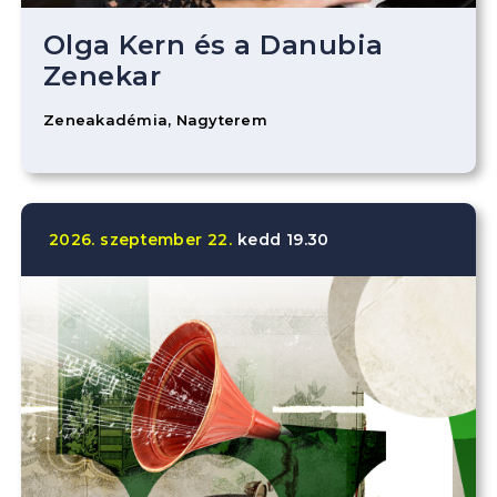
Olga Kern és a Danubia
Zenekar
Zeneakadémia, Nagyterem
2026.
szeptember
22.
kedd
19.30