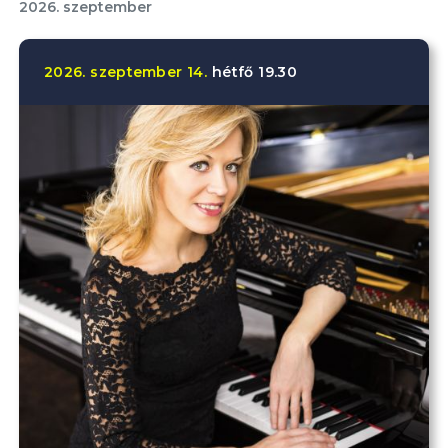
2026. szeptember
2026.
szeptember
14.
hétfő
19.30