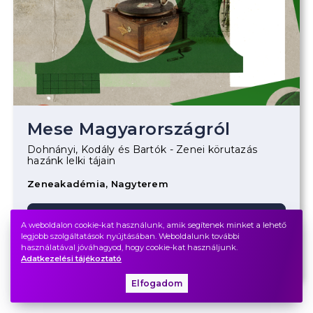
Mese Magyarországról
Dohnányi, Kodály és Bartók - Zenei körutazás
hazánk lelki tájain
Zeneakadémia, Nagyterem
Jegyvásárlás
A weboldalon cookie-kat használunk, amik segítenek minket a lehető
legjobb szolgáltatások nyújtásában. Weboldalunk további
használatával jóváhagyod, hogy cookie-kat használjunk.
Bérlet
Adatkezelési tájékoztató
Elfogadom