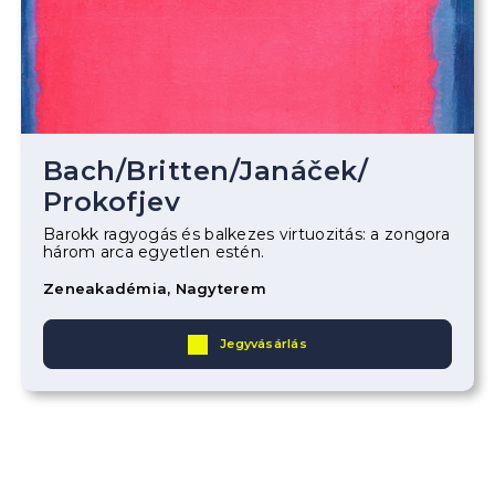
Bach
/
Britten
/
Janáček
/
Prokofjev
Barokk ragyogás és balkezes virtuozitás: a zongora
három arca egyetlen estén.
Zeneakadémia, Nagyterem
Jegyvásárlás