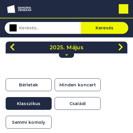
Keresés
2025. Május
H
K
Sze
Cs
P
Szo
V
28
29
30
1
2
3
4
5
6
7
8
9
10
11
Bérletek
Minden koncert
12
13
14
15
16
17
18
19
20
21
22
23
24
25
Klasszikus
Családi
26
27
28
29
30
31
1
Semmi komoly