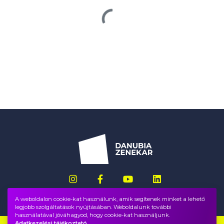
A weboldalon cookie-kat használunk, amik segítenek minket a lehető
legjobb szolgáltatások nyújtásában. Weboldalunk további
használatával jóváhagyod, hogy cookie-kat használjunk.
Adatkezelési tájékoztató