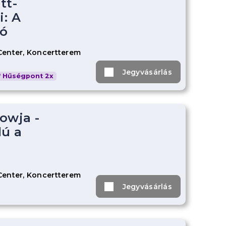
tt-
: A
ó
Center, Koncertterem
Jegyvásárlás
Hűségpont 2x
owja -
lú a
Center, Koncertterem
Jegyvásárlás