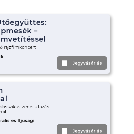
tőegyüttes:
épmesék –
lmvetítéssel
 rajzfilmkoncert
za
Jegyvásárlás
m
ai
klasszikus zenei utazás
ral
ális és Ifjúsági
Jegyvásárlás