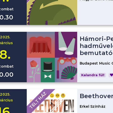
zombat
10.30
2025.
Hámori-Pe
árcius
hadművele
8.
bemutató
Budapest Music 
zombat
10.00
Kalandra fül!
TELT HÁZ
2025.
Beethoven
árcius
Erkel Színház
16.