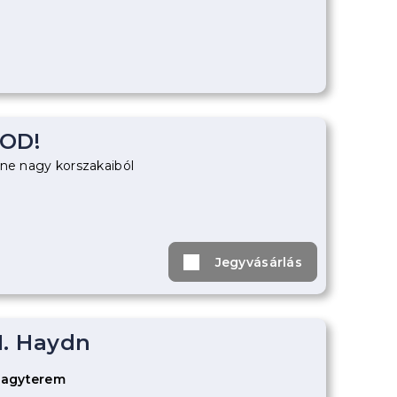
OD!
ene nagy korszakaiból
Jegyvásárlás
. Haydn
Nagyterem