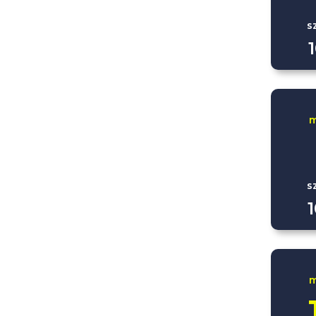
s
m
s
m