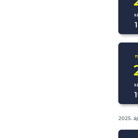
s
m
s
2025. áp