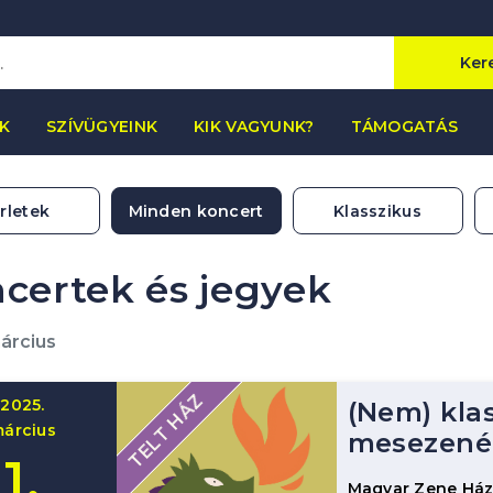
Ker
K
SZÍVÜGYEINK
KIK VAGYUNK?
TÁMOGATÁS
rletek
Minden koncert
Klasszikus
certek és jegyek
árcius
TELT HÁZ
2025.
(Nem) kla
árcius
mesezené
1.
Magyar Zene Há