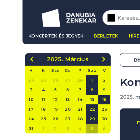
KONCERTEK ÉS JEGYEK
BÉRLETEK
HÍRE
2025. Március
Bé
H
K
Sze
Cs
P
Szo
V
Kon
24
25
26
27
28
1
2
3
4
5
6
7
8
9
2025. m
10
11
12
13
14
15
16
17
18
19
20
21
22
23
24
25
26
27
28
29
30
m
31
1
2
3
4
5
6