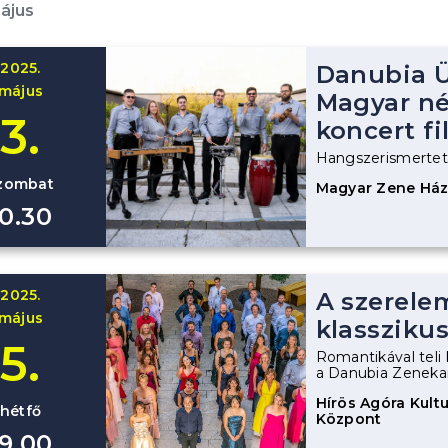
ájus
2025.
Danubia Ü
május
Magyar n
3.
koncert fi
Hangszerismertető
zombat
Magyar Zene Há
10.30
2025.
A szerele
május
klasszikus
5.
Romantikával teli 
a Danubia Zenekar
Hírös Agóra Kultur
hétfő
Központ
19.00