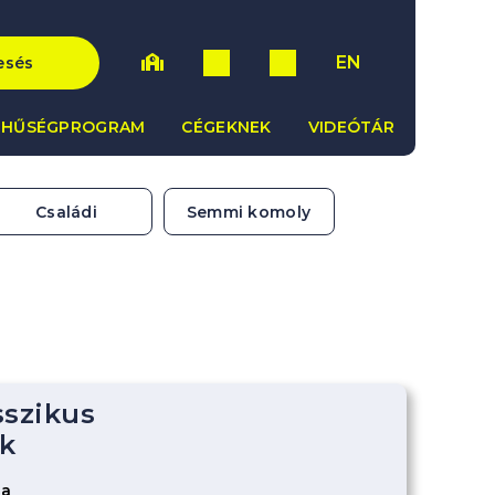
EN
esés
HŰSÉGPROGRAM
CÉGEKNEK
VIDEÓTÁR
Családi
Semmi komoly
sszikus
k
za