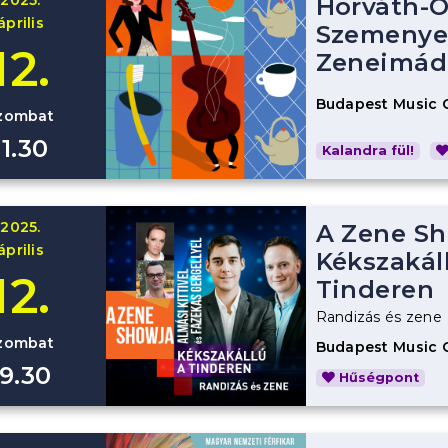
Horváth-O
április
Szemenyei
12.
Zeneimád
Budapest Music 
zombat
11.30
Kalandra fül!
2025.
A Zene Sh
április
Kékszakál
12.
Tinderen
Randizás és zene
zombat
Budapest Music 
19.30
Hűségpont