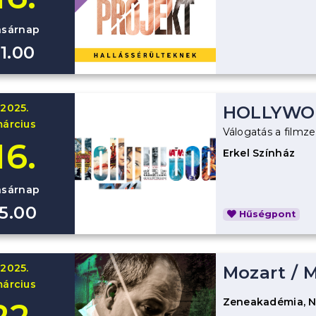
asárnap
11.00
2025.
HOLLYWO
árcius
Válogatás a filmz
16.
Erkel Színház
asárnap
15.00
Hűségpont
2025.
Mozart
/
M
árcius
Zeneakadémia, 