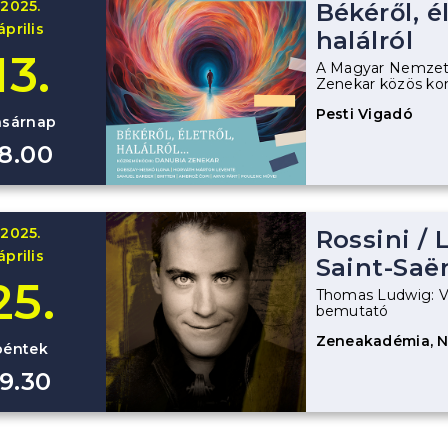
2025.
Békéről, él
április
halálról
13.
A Magyar Nemzeti 
Zenekar közös ko
Pesti Vigadó
asárnap
18.00
2025.
Rossini
/
L
április
Saint-Saë
25.
Thomas Ludwig: VI
bemutató
Zeneakadémia, 
péntek
19.30