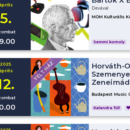
Bartók X E
április
Devával
5.
MOM Kulturális 
zombat
19.00
Semmi komoly
TELT HÁZ
2025.
Horváth-O
április
Szemenyei
12.
Zeneimád
Budapest Music 
zombat
10.00
Kalandra fül!
2025.