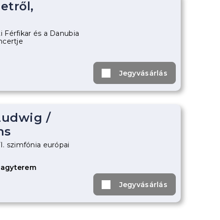
etről,
Férfikar és a Danubia
ncertje
Jegyvásárlás
udwig
/
ns
. szimfónia európai
Nagyterem
Jegyvásárlás