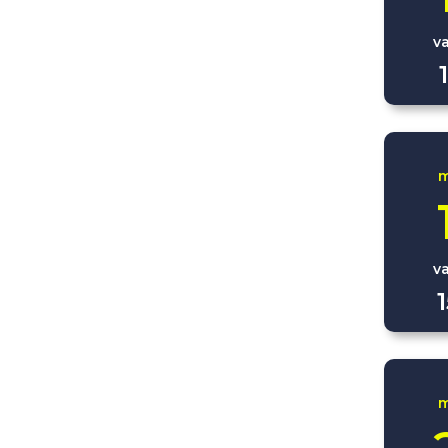
v
m
v
m