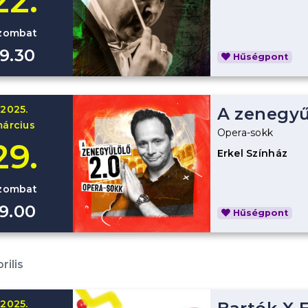
22.
zombat
19.30
Hűségpont
2025.
A zenegyű
árcius
Opera-sokk
29.
Erkel Színház
zombat
19.00
Hűségpont
rilis
2025.