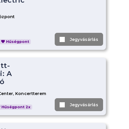
lectric
Központ
Jegyvásárlás
Hűségpont
tt-
: A
ó
Center, Koncertterem
Jegyvásárlás
Hűségpont 2x