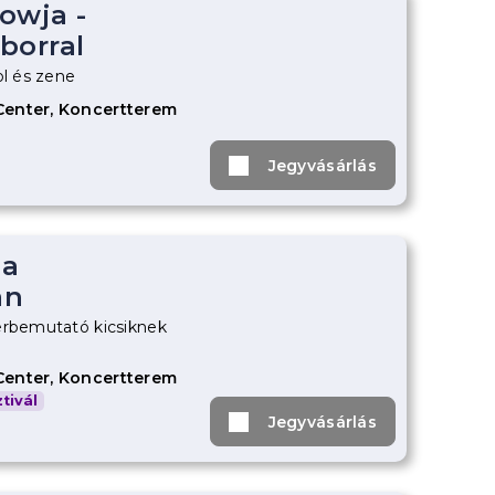
owja -
borral
ol és zene
Center, Koncertterem
Jegyvásárlás
 a
an
erbemutató kicsiknek
Center, Koncertterem
tivál
Jegyvásárlás