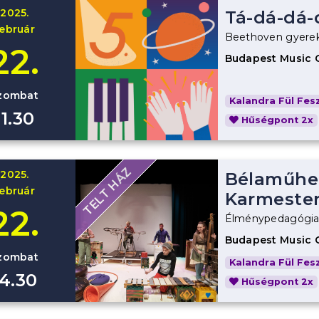
2025.
Tá-dá-dá
február
Beethoven gyere
22.
Budapest Music 
zombat
Kalandra Fül Fesz
11.30
Hűségpont 2x
TELT HÁZ
2025.
Bélaműhel
február
Karmester
22.
Élménypedagógiai
Budapest Music C
zombat
Kalandra Fül Fesz
14.30
Hűségpont 2x