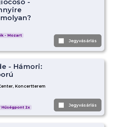
iocoso -
nnyire
omolyan?
k - Mozart
Jegyvásárlás
e - Hámori:
orú
Center, Koncertterem
Jegyvásárlás
Hűségpont 2x