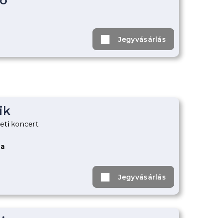
ó
Jegyvásárlás
ik
eti koncert
za
Jegyvásárlás