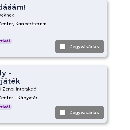
-dááám!
keknek
Center, Koncertterem
tivál
Jegyvásárlás
y -
játék
 Zenei Interakció
enter - Könyvtár
tivál
Jegyvásárlás