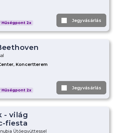
Jegyvásárlás
Hűségpont 2x
 Beethoven
al
Center, Koncertterem
Jegyvásárlás
Hűségpont 2x
 - világ
c-fiesta
anubia Ütőegyüttessel