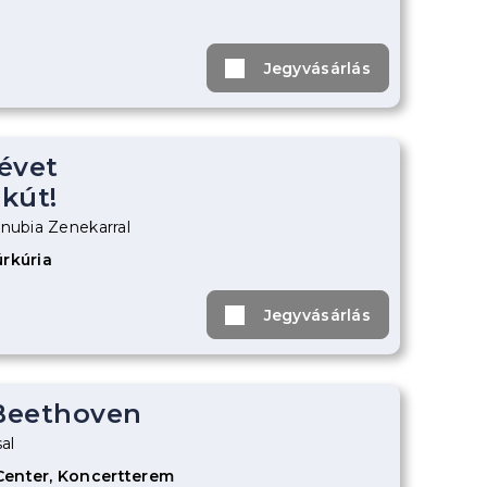
Jegyvásárlás
évet
kút!
anubia Zenekarral
úrkúria
Jegyvásárlás
 Beethoven
al
Center, Koncertterem