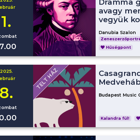
2025.
Dramma g
február
avagy me
1.
vegyük k
Danubia Szalon
zombat
Zeneszerzőportré
17.00
Hűségpont
TELT HÁZ
2025.
Casagrand
február
Medveháb
8.
Budapest Music 
zombat
10.00
Kalandra fül!