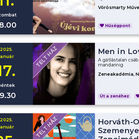
11.
Vörösmarty Műve
zombat
18.00
Hűségpont
TELT HÁZ
2025.
Men in Lo
január
A gátlástalan csábí
17.
mandarinig
Zeneakadémia, 
péntek
19.30
Út a zenéhez
TELT HÁZ
2025.
Horváth-O
január
Szemenyei