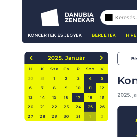
KONCERTEK ÉS JEGYEK
BÉRLETEK
HÍRE
2025. Január
Bé
H
K
Sze
Cs
P
Szo
V
Kon
30
31
1
2
3
4
5
6
7
8
9
10
11
12
2025. j
13
14
15
16
17
18
19
20
21
22
23
24
25
26
27
28
29
30
31
1
2