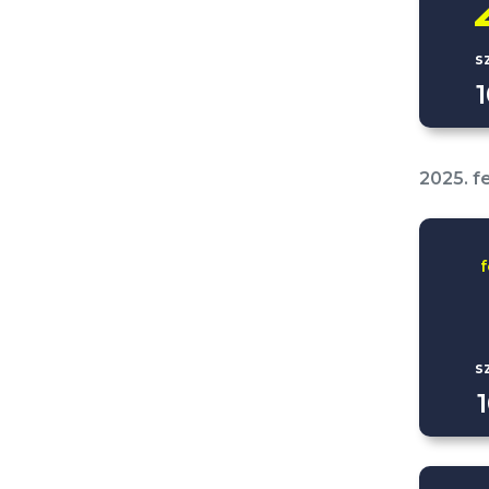
s
2025. f
s