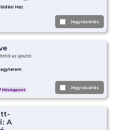
lődési Ház
Jegyvásárlás
ve
tótól az ijesztő
Nagyterem
Jegyvásárlás
Hűségpont
tt-
: A