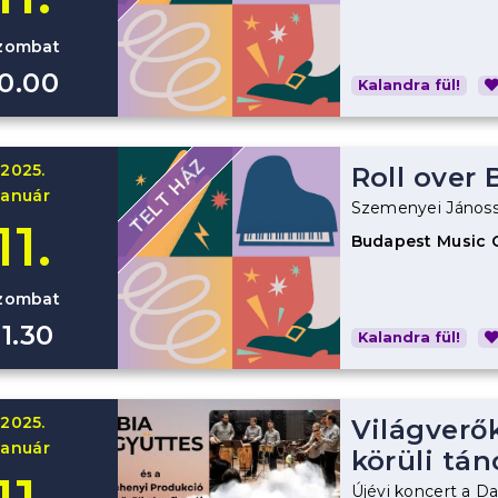
zombat
10.00
Kalandra fül!
TELT HÁZ
2025.
Roll over
január
Szemenyei Jánoss
11.
Budapest Music 
zombat
11.30
Kalandra fül!
2025.
Világverők
január
körüli tán
Újévi koncert a D