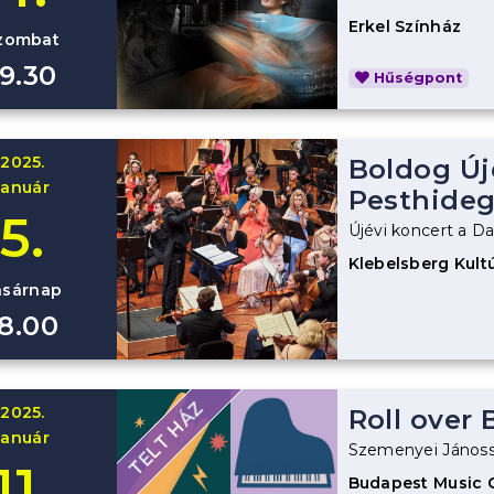
Erkel Színház
zombat
19.30
Hűségpont
2025.
Boldog Új
január
Pesthideg
5.
Újévi koncert a D
Klebelsberg Kult
asárnap
18.00
TELT HÁZ
2025.
Roll over
január
Szemenyei Jánoss
11.
Budapest Music 