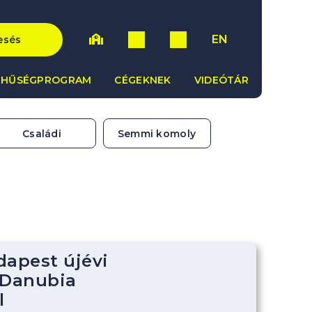
EN
esés
HŰSÉGPROGRAM
CÉGEKNEK
VIDEÓTÁR
Családi
Semmi komoly
dapest újévi
 Danubia
l