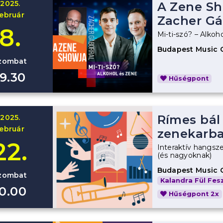
2025.
A Zene Sh
február
Zacher Gá
8.
Mi-ti-szó? – Alkoh
Budapest Music 
zombat
19.30
Hűségpont
Rímes bál
2025.
február
zenekarb
22.
Interaktív hangsz
(és nagyoknak)
Budapest Music 
zombat
Kalandra Fül Fesz
10.00
Hűségpont 2x