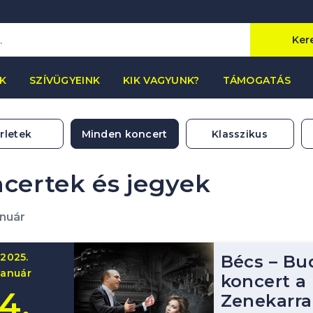
Ker
K
SZÍVÜGYEINK
KIK VAGYUNK?
TÁMOGATÁS
rletek
Minden koncert
Klasszikus
certek és jegyek
anuár
2025.
Bécs – Bu
január
koncert a
4.
Zenekarra