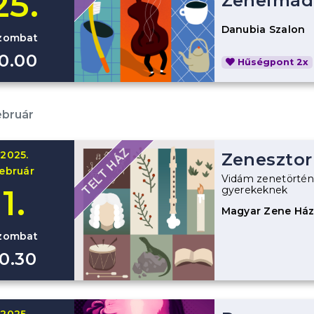
25.
Zeneimád
Danubia Szalon
zombat
10.00
Hűségpont 2x
ebruár
TELT HÁZ
2025.
Zenesztor
február
Vidám zenetörtén
1.
gyerekeknek
Magyar Zene Há
zombat
10.30