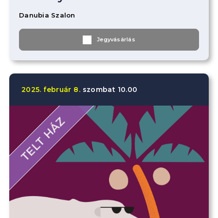
Danubia Szalon
Jegyvásárlás
2025.
február
8.
szombat
10.00
TELT HÁZ