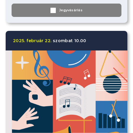
Jegyvásárlás
2025.
február
22.
szombat
10.00