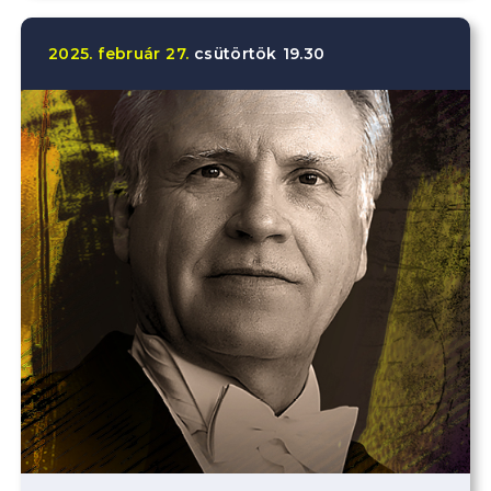
2025.
február
27.
csütörtök
19.30