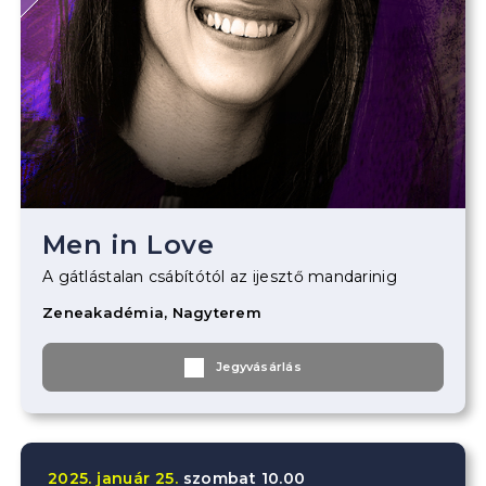
Men in Love
A gátlástalan csábítótól az ijesztő mandarinig
Zeneakadémia, Nagyterem
Jegyvásárlás
2025.
január
25.
szombat
10.00