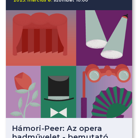
2025.
március
8.
szombat
10.00
Hámori-Peer: Az opera
hadművelet - bemutató