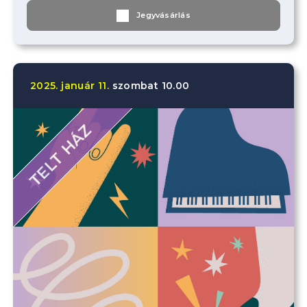
Jegyvásárlás
2025.
január
11.
szombat
10.00
TELT HÁZ