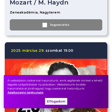
Mozart
/
M. Haydn
Zeneakadémia, Nagyterem
Jegyvásárlás
2025.
március
29.
szombat
19.00
A weboldalon cookie-kat használunk, amik segítenek minket a lehető
legjobb szolgáltatások nyújtásában. Weboldalunk további
használatával jóváhagyod, hogy cookie-kat használjunk.
Adatkezelési tájékoztató
Elfogadom