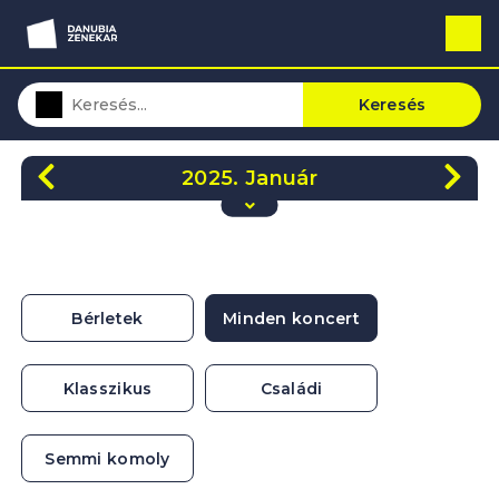
Keresés
2025. Január
H
K
Sze
Cs
P
Szo
V
30
31
1
2
3
4
5
6
7
8
9
10
11
12
Bérletek
Minden koncert
13
14
15
16
17
18
19
20
21
22
23
24
25
26
Klasszikus
Családi
27
28
29
30
31
1
2
Semmi komoly