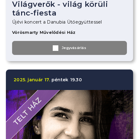
Világverők - világ körüli
tánc-fiesta
Újévi koncert a Danubia Ütőegyüttessel
Vörösmarty Művelődési Ház
Jegyvásárlás
2025.
január
17.
péntek
19.30
TELT HÁZ