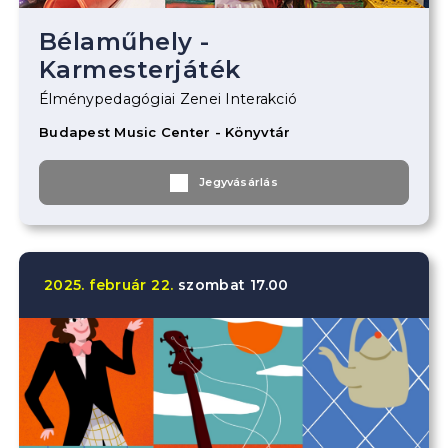
Bélaműhely -
Karmesterjáték
Élménypedagógiai Zenei Interakció
Budapest Music Center - Könyvtár
Jegyvásárlás
2025.
február
22.
szombat
17.00