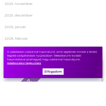
2025. november
2025. december
2026. január
2026. február
2026. március
A weboldalon cookie-kat használunk, amik segítenek minket a lehető
legjobb szolgáltatások nyújtásában. Weboldalunk további
használatával jóváhagyod, hogy cookie-kat használjunk.
Adatkezelési tájékoztató
2026.
március
9.
hétfő
19.30
Elfogadom
TELT HÁZ