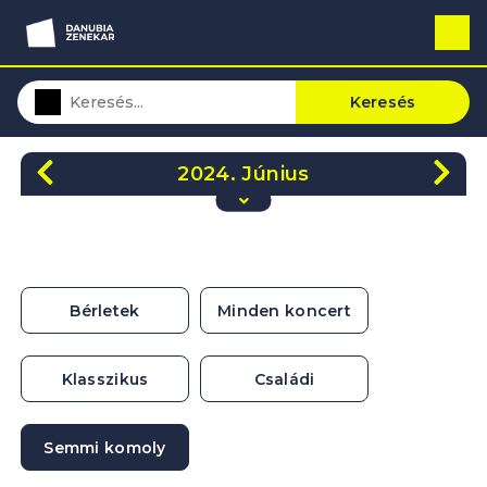
Keresés
2024. Június
H
K
Sze
Cs
P
Szo
V
27
28
29
30
31
1
2
3
4
5
6
7
8
9
Bérletek
Minden koncert
10
11
12
13
14
15
16
17
18
19
20
21
22
23
Klasszikus
Családi
24
25
26
27
28
29
30
Semmi komoly