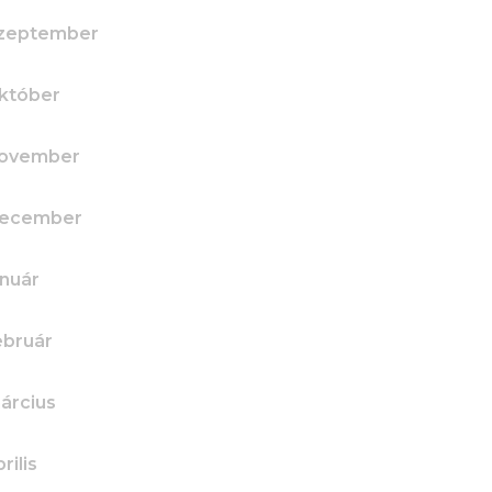
szeptember
któber
november
december
anuár
ebruár
árcius
rilis