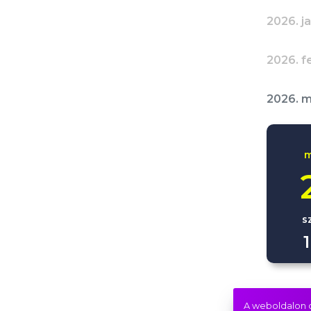
2026. j
2026. f
2026. m
m
s
2026. áp
A weboldalon c