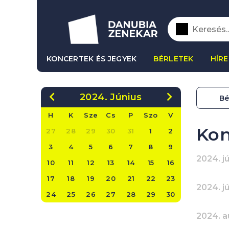
KONCERTEK ÉS JEGYEK
BÉRLETEK
HÍRE
2024. Június
Bé
H
K
Sze
Cs
P
Szo
V
Kon
27
28
29
30
31
1
2
3
4
5
6
7
8
9
2024. j
10
11
12
13
14
15
16
17
18
19
20
21
22
23
2024. jú
24
25
26
27
28
29
30
2024. a