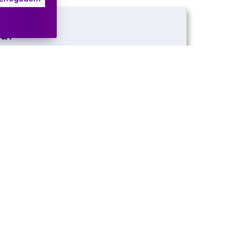
m
ai
klasszikus zenei utazás
ral
 Színház
Jegyvásárlás
tlan kedves –
n
ek története
ól a VII. szimfóniáig
Központ
Jegyvásárlás