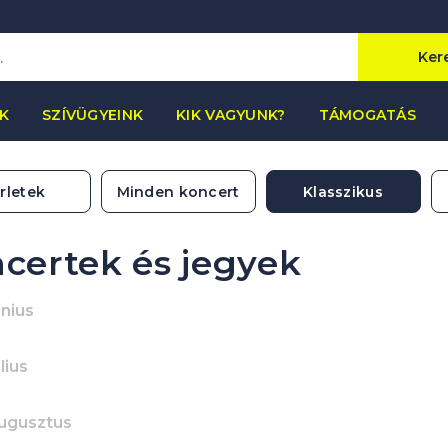
Ker
K
SZÍVÜGYEINK
KIK VAGYUNK?
TÁMOGATÁS
rletek
Minden koncert
Klasszikus
certek és jegyek
únius
lius
ugusztus