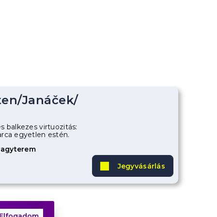
ten
/
Janáček
/
 balkezes virtuozitás:
rca egyetlen estén.
Nagyterem
Jegyvásárlás
Elfogadom