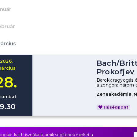
anuár
ebruár
árcius
2026.
Bach
/
Brit
árcius
Prokofjev
28.
Barokk ragyogás és
a zongora három a
Zeneakadémia, 
zombat
19.30
Hűségpont
rilis
ookie-kat használunk, amik segítenek minket a