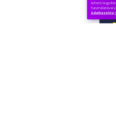
lehető legjobb
használatával 
Adatkezelési 
cs