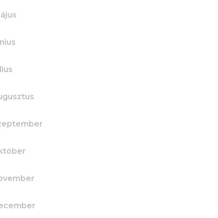
ájus
nius
lius
ugusztus
szeptember
któber
november
december