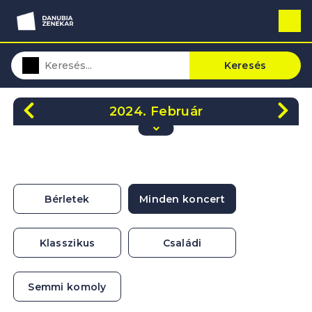
Keresés
2024. Február
H
K
Sze
Cs
P
Szo
V
29
30
31
1
2
3
4
5
6
7
8
9
10
11
Bérletek
Minden koncert
12
13
14
15
16
17
18
19
20
21
22
23
24
25
Klasszikus
Családi
26
27
28
29
1
2
3
Semmi komoly