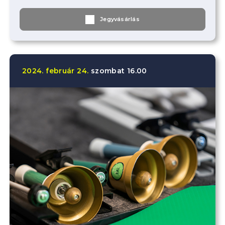
Jegyvásárlás
2024.
február
24.
szombat
16.00