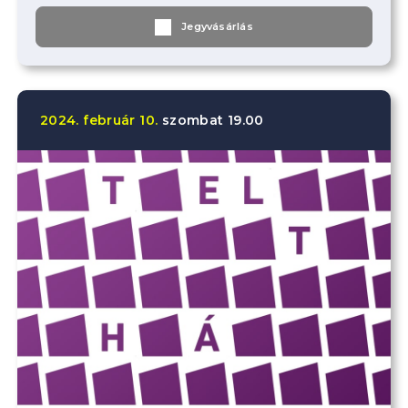
Jegyvásárlás
2024.
február
10.
szombat
19.00