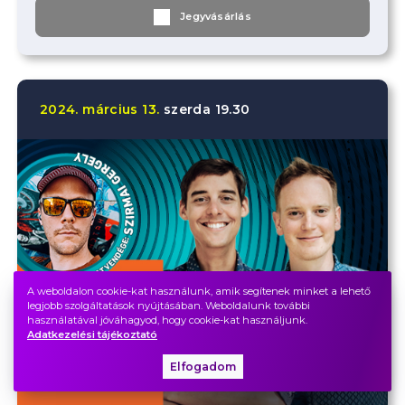
Jegyvásárlás
2024.
március
13.
szerda
19.30
A weboldalon cookie-kat használunk, amik segítenek minket a lehető
legjobb szolgáltatások nyújtásában. Weboldalunk további
használatával jóváhagyod, hogy cookie-kat használjunk.
Adatkezelési tájékoztató
Elfogadom