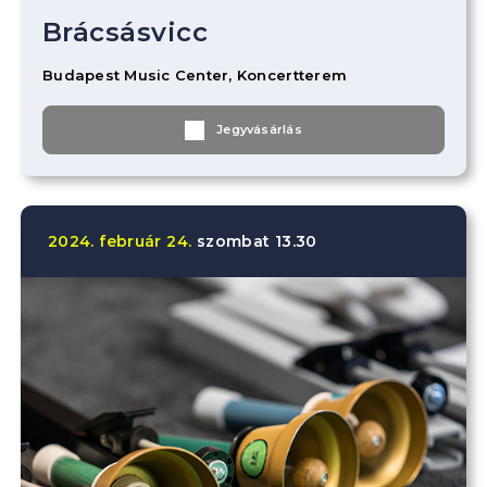
Brácsásvicc
Budapest Music Center, Koncertterem
Jegyvásárlás
2024.
február
24.
szombat
13.30