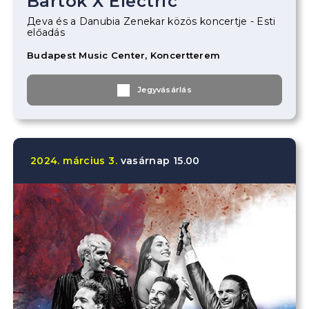
Bartók X Electric
Дeva és a Danubia Zenekar közös koncertje - Esti
előadás
Budapest Music Center, Koncertterem
Jegyvásárlás
2024.
március
3.
vasárnap
15.00