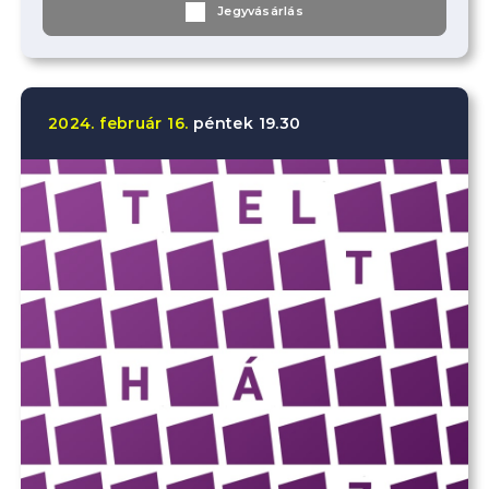
Jegyvásárlás
2024.
február
16.
péntek
19.30