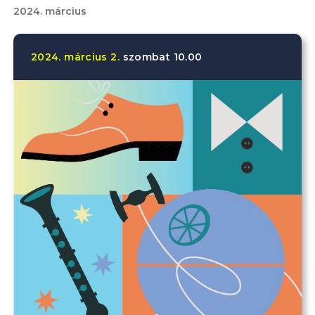
2024. március
2024.
március
2.
szombat
10.00