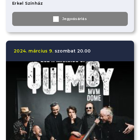
Erkel Színház
Jegyvásárlás
2024.
március
9.
szombat
20.00