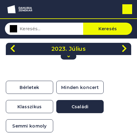
Keresés
2023. Július
H
K
Sze
Cs
P
Szo
V
26
27
28
29
30
1
2
3
4
5
6
7
8
9
Bérletek
Minden koncert
10
11
12
13
14
15
16
17
18
19
20
21
22
23
Klasszikus
Családi
24
25
26
27
28
29
30
31
1
2
3
4
5
6
Semmi komoly