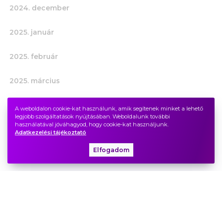
2024. december
2025. január
2025. február
2025. március
2025. április
A weboldalon cookie-kat használunk, amik segítenek minket a lehető
legjobb szolgáltatások nyújtásában. Weboldalunk további
használatával jóváhagyod, hogy cookie-kat használjunk.
2025. május
Adatkezelési tájékoztató
Elfogadom
2025. június
2025. július