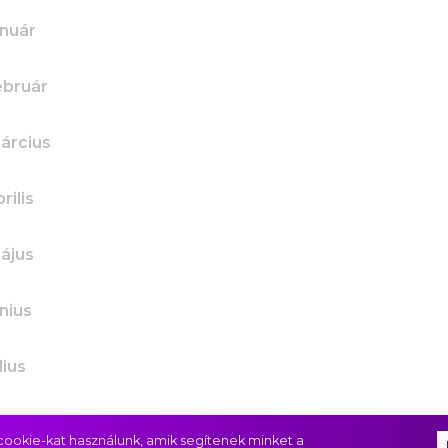
anuár
ebruár
árcius
rilis
ájus
nius
lius
ugusztus
ookie-kat használunk, amik segítenek minket a