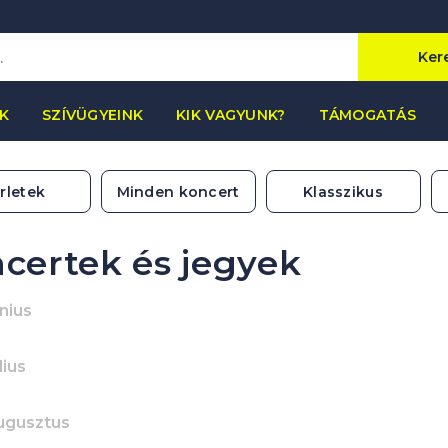
Ker
K
SZÍVÜGYEINK
KIK VAGYUNK?
TÁMOGATÁS
rletek
Minden koncert
Klasszikus
certek és jegyek
nius
lius
ugusztus