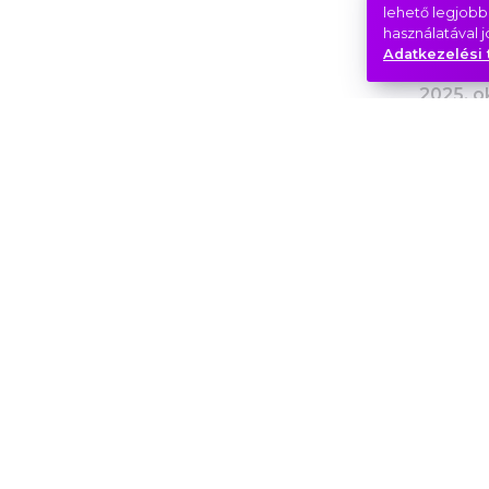
lehető legjobb
2025. 
használatával 
Adatkezelési 
2025. o