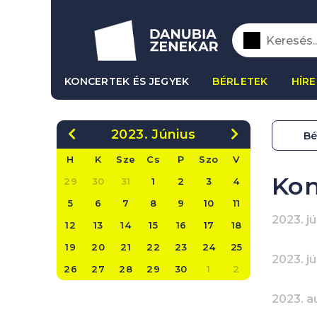
KONCERTEK ÉS JEGYEK
BÉRLETEK
HÍRE
2023. Június
Bé
H
K
Sze
Cs
P
Szo
V
Kon
29
30
31
1
2
3
4
5
6
7
8
9
10
11
2023. jú
12
13
14
15
16
17
18
19
20
21
22
23
24
25
2023. jú
26
27
28
29
30
1
2
2023. a