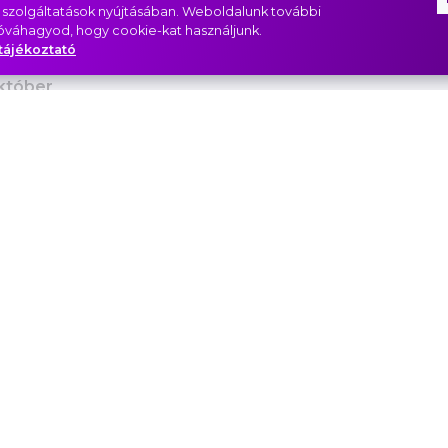
 szolgáltatások nyújtásában. Weboldalunk további
szeptember
jóváhagyod, hogy cookie-kat használjunk.
tájékoztató
któber