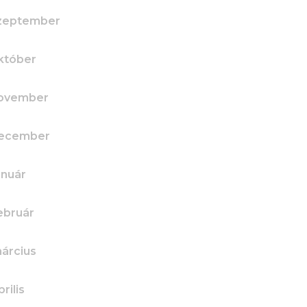
szeptember
któber
november
december
anuár
ebruár
árcius
rilis