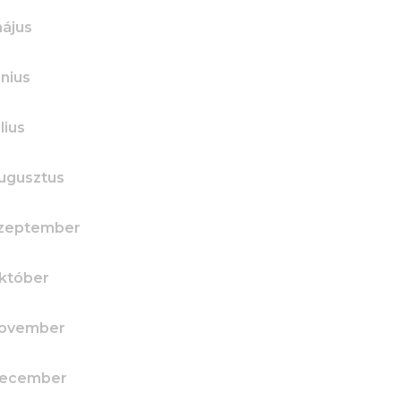
ájus
únius
lius
ugusztus
szeptember
któber
november
december