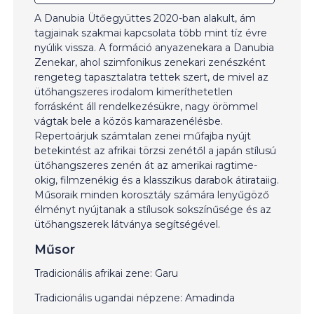
A Danubia Ütőegyüttes 2020-ban alakult, ám
tagjainak szakmai kapcsolata több mint tíz évre
nyúlik vissza. A formáció anyazenekara a Danubia
Zenekar, ahol szimfonikus zenekari zenészként
rengeteg tapasztalatra tettek szert, de mivel az
ütőhangszeres irodalom kimeríthetetlen
forrásként áll rendelkezésükre, nagy örömmel
vágtak bele a közös kamarazenélésbe.
Repertoárjuk számtalan zenei műfajba nyújt
betekintést az afrikai törzsi zenétől a japán stílusú
ütőhangszeres zenén át az amerikai ragtime-
okig, filmzenékig és a klasszikus darabok átirataiig.
Műsoraik minden korosztály számára lenyűgöző
élményt nyújtanak a stílusok sokszínűsége és az
ütőhangszerek látványa segítségével.
Műsor
Tradicionális afrikai zene: Garu
Tradicionális ugandai népzene: Amadinda