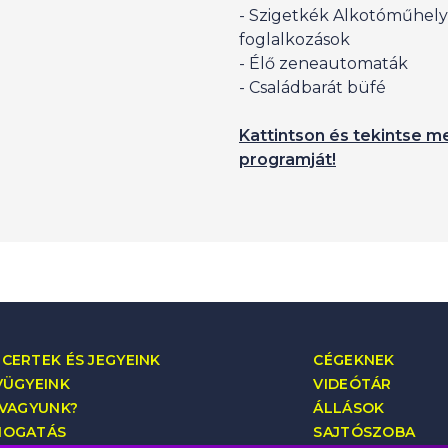
- Szigetkék Alkotóműhely
foglalkozások
- Élő zeneautomaták
- Családbarát büfé
Kattintson és tekintse me
programját!
CERTEK ÉS JEGYEINK
CÉGEKNEK
VÜGYEINK
VIDEÓTÁR
 VAGYUNK?
ÁLLÁSOK
MOGATÁS
SAJTÓSZOBA