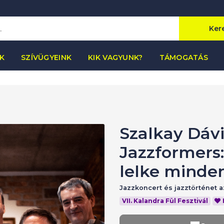
Ker
K
SZÍVÜGYEINK
KIK VAGYUNK?
TÁMOGATÁS
Szalkay Dáv
Jazzformers:
lelke minde
Jazzkoncert és jazztörténet 
VII. Kalandra Fül Fesztivál