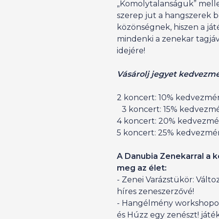
„Komolytalanságuk” mell
szerep jut a hangszerek b
közönségnek, hiszen a já
mindenki a zenekar tagjáv
idejére!
Vásárolj jegyet kedvezm
2 koncert: 10% kedvezmé
3 koncert: 15% kedvez
4 koncert: 20% kedvez
5 koncert: 25% kedvezmé
A Danubia Zenekarral a k
meg az élet:
- Zenei Varázstükör: Válto
híres zeneszerzővé!
- Hangélmény workshopok:
és Húzz egy zenészt! játé