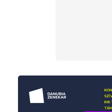
KON
SZÍ
KIK
TÁ