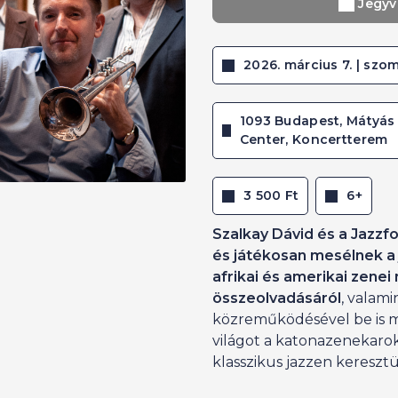
Jegyv
2026. március 7. | szom
1093 Budapest, Mátyás 
Center, Koncertterem
3 500 Ft
6+
Szalkay Dávid és a Jazzf
és játékosan mesélnek a j
afrikai és amerikai zenei
összeolvadásáról
, valami
közreműködésével be is m
világot a katonazenekarok
klasszikus jazzen keresztü