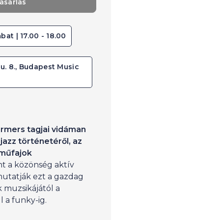
ásárlás
bat | 17.00 - 18.00
u. 8., Budapest Music
ormers tagjai vidáman
azz történetéről, az
 műfajok
nt a közönség aktív
utatják ezt a gazdag
 muzsikájától a
l a funky-ig.