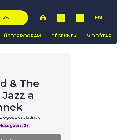
EN
esés
HŰSÉGPROGRAM
CÉGEKNEK
VIDEÓTÁR
id & The
 Jazz a
nnek
az egész családnak
Hűségpont 2x