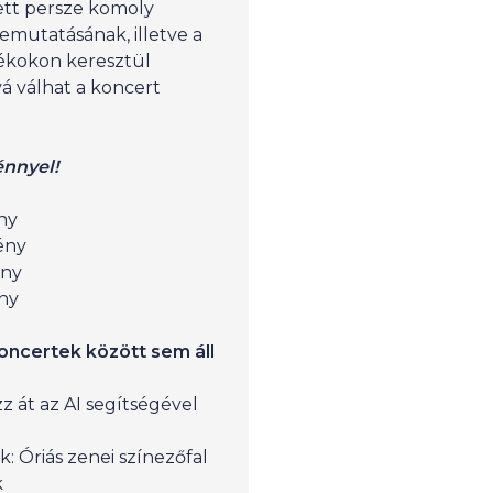
ett persze komoly
emutatásának, illetve a
tékokon keresztül
á válhat a koncert
énnyel!
ny
mény
mény
ny
oncertek között sem áll
zz át az AI segítségével
 Óriás zenei színezőfal
k