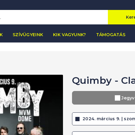
Ker
K
SZÍVÜGYEINK
KIK VAGYUNK?
TÁMOGATÁS
Quimby - Cla
Jegyv
2024. március 9. | szom