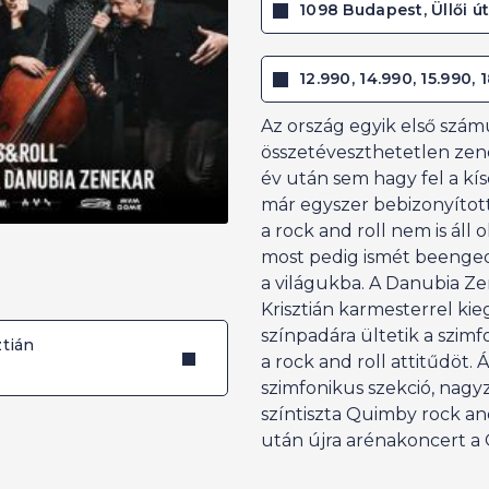
1098 Budapest, Üllői ú
12.990, 14.990, 15.990, 
Az ország egyik első szám
összetéveszthetetlen ze
év után sem hagy fel a kí
már egyszer bebizonyított
a rock and roll nem is áll 
most pedig ismét beenged
a világukba. A Danubia Ze
Krisztián karmesterrel k
színpadára ültetik a szim
ztián
a rock and roll attitűdöt. 
szimfonikus szekció, nagyz
színtiszta Quimby rock and 
után újra arénakoncert a