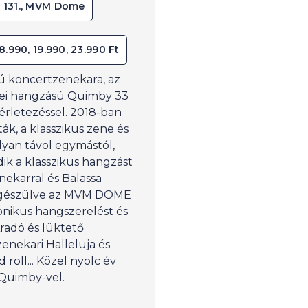
t 131., MVM Dome
18.990, 19.990, 23.990 Ft
ú koncertzenekara, az
nei hangzású Quimby 33
sérletezéssel. 2018-ban
ák, a klasszikus zene és
olyan távol egymástól,
ik a klasszikus hangzást
nekarral és Balassa
iegészülve az MVM DOME
fonikus hangszerelést és
Áradó és lüktető
enekari Halleluja és
roll... Közel nyolc év
 Quimby-vel.