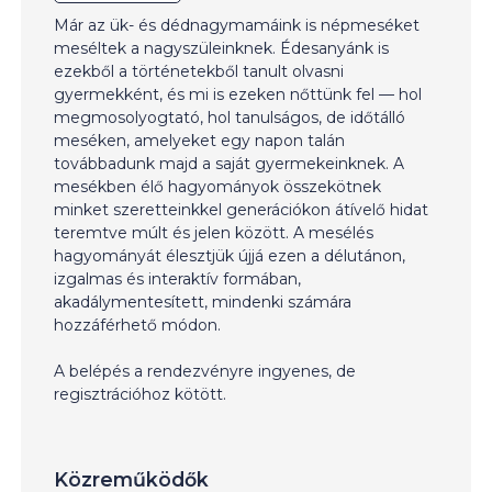
Már az ük- és dédnagymamáink is népmeséket
meséltek a nagyszüleinknek. Édesanyánk is
ezekből a történetekből tanult olvasni
gyermekként, és mi is ezeken nőttünk fel — hol
megmosolyogtató, hol tanulságos, de időtálló
meséken, amelyeket egy napon talán
továbbadunk majd a saját gyermekeinknek. A
mesékben élő hagyományok összekötnek
minket szeretteinkkel generációkon átívelő hidat
teremtve múlt és jelen között. A mesélés
hagyományát élesztjük újjá ezen a délutánon,
izgalmas és interaktív formában,
akadálymentesített, mindenki számára
hozzáférhető módon.
A belépés a rendezvényre ingyenes, de
regisztrációhoz kötött.
Közreműködők