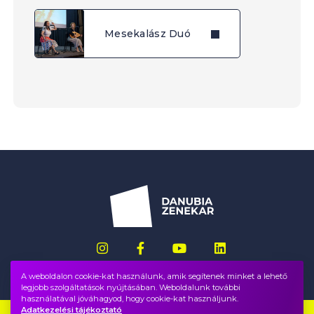
Mesekalász Duó
A weboldalon cookie-kat használunk, amik segítenek minket a lehető
legjobb szolgáltatások nyújtásában. Weboldalunk további
használatával jóváhagyod, hogy cookie-kat használjunk.
Adatkezelési tájékoztató