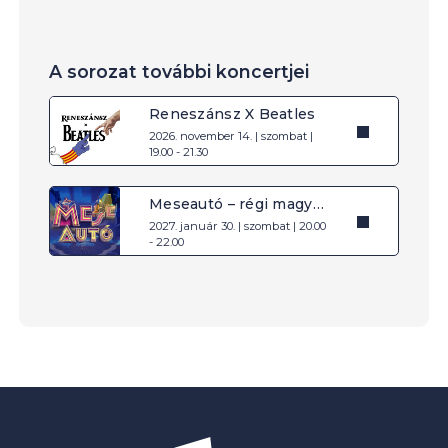
A sorozat további koncertjei
Reneszánsz X Beatles
2026. november 14. | szombat |
19.00 - 21.30
Meseautó – régi magyar filmslágerek
2027. január 30. | szombat | 20.00
- 22.00