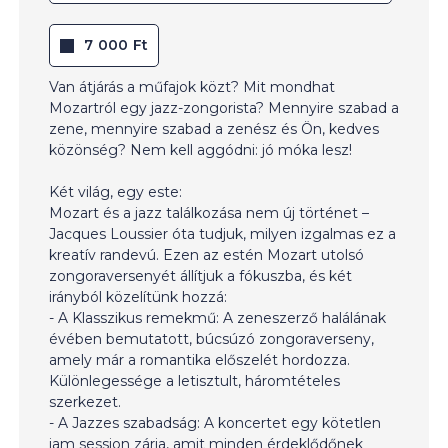
7 000 Ft
Van átjárás a műfajok közt? Mit mondhat
Mozartról egy jazz-zongorista? Mennyire szabad a
zene, mennyire szabad a zenész és Ön, kedves
közönség? Nem kell aggódni: jó móka lesz!
Két világ, egy este:
Mozart és a jazz találkozása nem új történet –
Jacques Loussier óta tudjuk, milyen izgalmas ez a
kreatív randevú. Ezen az estén Mozart utolsó
zongoraversenyét állítjuk a fókuszba, és két
irányból közelítünk hozzá:
- A Klasszikus remekmű: A zeneszerző halálának
évében bemutatott, búcsúzó zongoraverseny,
amely már a romantika előszelét hordozza.
Különlegessége a letisztult, háromtételes
szerkezet.
- A Jazzes szabadság: A koncertet egy kötetlen
jam session zárja, amit minden érdeklődőnek