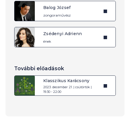
Balog József
zongoraművész
Zsédenyi Adrienn
ének
További előadások
Klasszikus Karácsony
2023. december 21. | csütörtök |
19.30 - 22.00