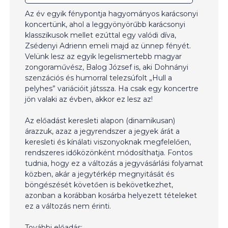
Az év egyik fénypontja hagyományos karácsonyi
koncertünk, ahol a leggyönyörűbb karácsonyi
klasszikusok mellet ezúttal egy valódi díva,
Zsédenyi Adrienn emeli majd az ünnep fényét.
Velünk lesz az egyik legelismertebb magyar
zongoraművész, Balog József is, aki Dohnányi
szenzációs és humorral telezsúfolt „Hull a
pelyhes” variációit játssza. Ha csak egy koncertre
jön valaki az évben, akkor ez lesz az!
Az előadást keresleti alapon (dinamikusan)
árazzuk, azaz a jegyrendszer a jegyek árát a
keresleti és kínálati viszonyoknak megfelelően,
rendszeres időközönként módosíthatja. Fontos
tudnia, hogy ez a változás a jegyvásárlási folyamat
közben, akár a jegytérkép megnyitását és
böngészését követően is bekövetkezhet,
azonban a korábban kosárba helyezett tételeket
ez a változás nem érinti.
További előadás: