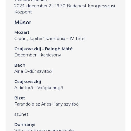
2023. december 21. 19.30 Budapest Kongresszusi
Központ
Műsor
Mozart
C-dúr „Jupiter” szimfónia – IV. tétel
Csajkovszkij - Balogh Máté
December – karácsony
Bach
Air a D-dúr szvitből
Csajkovszkij
A diótörő – Virágkeringő
Bizet
Farandole az Arles-i lány szvitből
szünet
Dohnányi
Változatok egy gyermekdalra