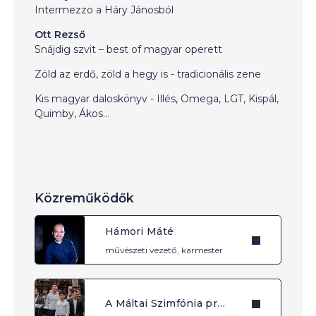
Intermezzo a Háry Jánosból
Ott Rezső
Snájdig szvit – best of magyar operett
Zöld az erdő, zöld a hegy is - tradicionális zene
Kis magyar daloskönyv - Illés, Omega, LGT, Kispál,
Quimby, Ákos…
Közreműködők
Hámori Máté
művészeti vezető, karmester
A Máltai Szimfónia program növendékei