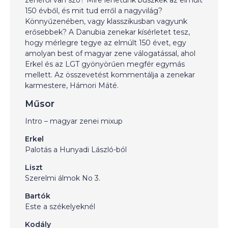
150 évből, és mit tud erről a nagyvilág?
Könnyűzenében, vagy klasszikusban vagyunk
erősebbek? A Danubia zenekar kísérletet tesz,
hogy mérlegre tegye az elmúlt 150 évet, egy
amolyan best of magyar zene válogatással, ahol
Erkel és az LGT gyönyörűen megfér egymás
mellett. Az összevetést kommentálja a zenekar
karmestere, Hámori Máté.
Műsor
Intro – magyar zenei mixup
Erkel
Palotás a Hunyadi László-ból
Liszt
Szerelmi álmok No 3.
Bartók
Este a székelyeknél
Kodály