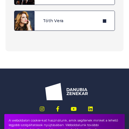
Tóth Vera
A weboldalon cookie-kat használunk, amik segítenek minket a lehető
legjobb szolgáltatások nyújtásában. Weboldalunk további