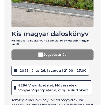
Kis magyar daloskönyv
Kis magyar daloskönyv - az elmúlt 150 év legjobb magyar
zenéi
Jegyvásárlás
2023. július 26. | szerda | 21.00 - 23.00
8294 Vigántpetend, Művészetek
Völgye Vigántpetend, Cirque du Tókert
Tényleg olyan jók vagyunk mi magyarok, ha
zenéről van szó? Mire lehetünk büszkék az elmúlt