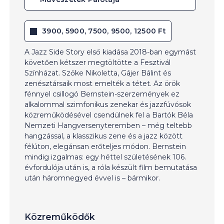
3900, 5900, 7500, 9500, 12500 Ft
A Jazz Side Story első kiadása 2018-ban egymást
követően kétszer megtöltötte a Fesztivál
Színházat. Szőke Nikoletta, Gájer Bálint és
zenésztársaik most emelték a tétet. Az örök
fénnyel csillogó Bernstein-szerzemények ez
alkalommal szimfonikus zenekar és jazzfúvósok
közreműködésével csendülnek fel a Bartók Béla
Nemzeti Hangversenyteremben – még teltebb
hangzással, a klasszikus zene és a jazz között
félúton, elegánsan erőteljes módon. Bernstein
mindig izgalmas: egy héttel születésének 106.
évfordulója után is, a róla készült film bemutatása
után háromnegyed évvel is – bármikor.
Közreműködők