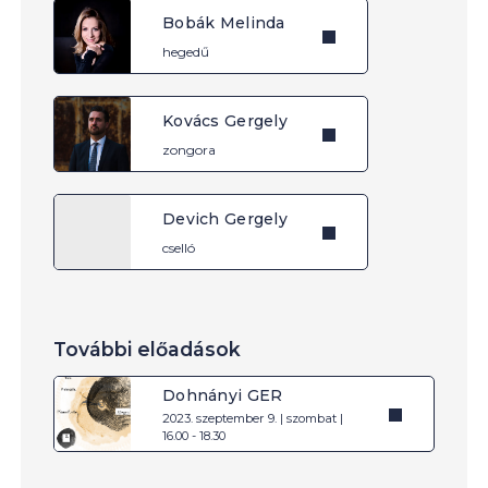
Bobák Melinda
hegedű
Kovács Gergely
zongora
Devich Gergely
cselló
További előadások
Dohnányi GER
2023. szeptember 9. | szombat |
16.00 - 18.30