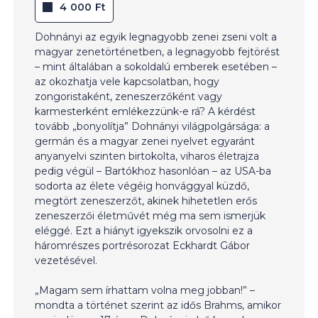
4 000 Ft
Dohnányi az egyik legnagyobb zenei zseni volt a
magyar zenetörténetben, a legnagyobb fejtörést
– mint általában a sokoldalú emberek esetében –
az okozhatja vele kapcsolatban, hogy
zongoristaként, zeneszerzőként vagy
karmesterként emlékezzünk-e rá? A kérdést
tovább „bonyolítja” Dohnányi világpolgársága: a
germán és a magyar zenei nyelvet egyaránt
anyanyelvi szinten birtokolta, viharos életrajza
pedig végül – Bartókhoz hasonlóan – az USA-ba
sodorta az élete végéig honvággyal küzdő,
megtört zeneszerzőt, akinek hihetetlen erős
zeneszerzői életművét még ma sem ismerjük
eléggé. Ezt a hiányt igyekszik orvosolni ez a
háromrészes portrésorozat Eckhardt Gábor
vezetésével.
„Magam sem írhattam volna meg jobban!” –
mondta a történet szerint az idős Brahms, amikor