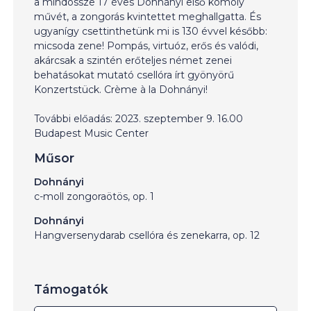
a mindössze 17 éves Dohnányi első komoly
művét, a zongorás kvintettet meghallgatta. És
ugyanígy csettinthetünk mi is 130 évvel később:
micsoda zene! Pompás, virtuóz, erős és valódi,
akárcsak a szintén erőteljes német zenei
behatásokat mutató csellóra írt gyönyörű
Konzertstück. Crème à la Dohnányi!
További előadás: 2023. szeptember 9. 16.00
Budapest Music Center
Műsor
Dohnányi
c-moll zongoraötös, op. 1
Dohnányi
Hangversenydarab csellóra és zenekarra, op. 12
Támogatók