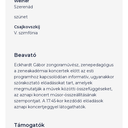
Weiner
Szerenád
szünet
Csajkovszkij
V. szimfónia
Beavató
Eckhardt Gábor zongoraművész, zenepedagógus
a zeneakadémiai koncertek előtt az esti
programhoz kapcsolódóan informatív, ugyanakkor
szórakoztató előadásokat tart, amelyek
megmutatják a művek közötti összefüggéseket,
az aznapi koncert műsor-összeállításának
szempontjait. A 17.45-kor kezdődő előadások
aznapi koncertjeggyel látogathatók.
Támogatók