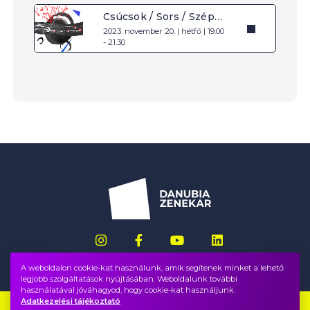
Csúcsok / Sors / Szépség
2023. november 20. | hétfő | 19.00
- 21.30
A weboldalon cookie-kat használunk, amik segítenek minket a lehető
legjobb szolgáltatások nyújtásában. Weboldalunk további
használatával jóváhagyod, hogy cookie-kat használjunk.
Adatkezelési tájékoztató
Impresszum
GYIK