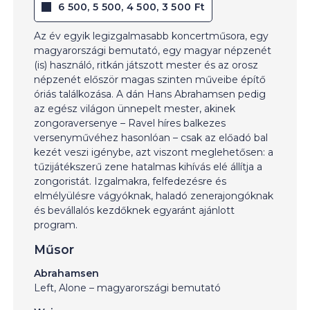
6 500, 5 500, 4 500, 3 500 Ft
Az év egyik legizgalmasabb koncertműsora, egy
magyarországi bemutató, egy magyar népzenét
(is) használó, ritkán játszott mester és az orosz
népzenét először magas szinten műveibe építő
óriás találkozása. A dán Hans Abrahamsen pedig
az egész világon ünnepelt mester, akinek
zongoraversenye – Ravel híres balkezes
versenyművéhez hasonlóan – csak az előadó bal
kezét veszi igénybe, azt viszont meglehetősen: a
tűzijátékszerű zene hatalmas kihívás elé állítja a
zongoristát. Izgalmakra, felfedezésre és
elmélyülésre vágyóknak, haladó zenerajongóknak
és bevállalós kezdőknek egyaránt ajánlott
program.
Műsor
Abrahamsen
Left, Alone – magyarországi bemutató