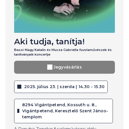
Aki tudja, tanítja!
Bassi-Nagy Katalin és Mucza Gabriella fuvolaművészek és
tanítványaik koncertje
Jegyvásárlás
2025. július 23. | szerda | 14.30 - 15.30
8294 Vigántpetend, Kossuth u. 8.,
Vigántpetend, Keresztelő Szent János-
templom
A Danubia Zenekar fuvolaművészei aktív