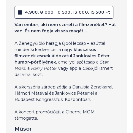
4.900, 8 000, 10 500, 13 000, 15 500 Ft
Van ember, aki nem szereti a filmzenéket? Hát
van. És nem fogja vissza magát…
A Zenegyűlölő haragja újból lecsap – ezúttal
mindenki kedvencei, a nagy
klasszikus
filmzenék esnek áldozatul Janklovics Péter
humor-pörölyének
, amellyel szétcsap a
Star
Wars
, a
Harry Potter
vagy épp a
Cápa
jól ismert
dallamai közt.
A sikerszéria záróepizódja a Danubia Zenekarral,
Hámori Mátéval és Janklovics Péterrel a
Budapest Kongresszusi Központban.
A koncert promócióját a Cinema MOM
támogatta.
Műsor