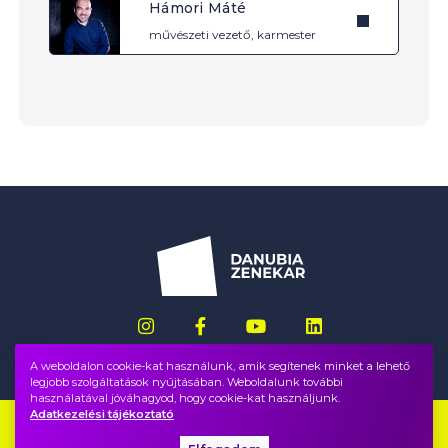
Hámori Máté
művészeti vezető, karmester
A weboldalon cookie-kat használunk, amik segítenek minket a lehető
legjobb szolgáltatások nyújtásában. Weboldalunk további
használatával jóváhagyod, hogy cookie-kat használjunk.
Adatkezelési tájékoztató
Impresszum
GYIK