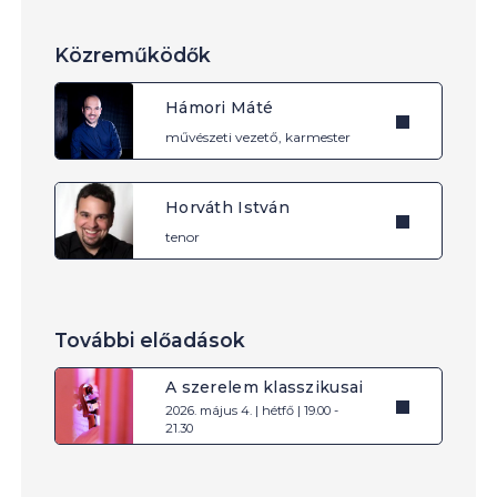
Közreműködők
Hámori Máté
művészeti vezető, karmester
Horváth István
tenor
További előadások
A szerelem klasszikusai
2026. május 4. | hétfő | 19.00 -
21.30