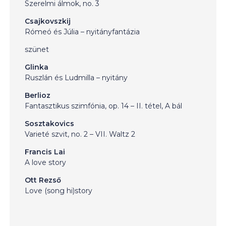
Szerelmi álmok, no. 3
Csajkovszkij
Rómeó és Júlia – nyitányfantázia
szünet
Glinka
Ruszlán és Ludmilla – nyitány
Berlioz
Fantasztikus szimfónia, op. 14 – II. tétel, A bál
Sosztakovics
Varieté szvit, no. 2 – VII. Waltz 2
Francis Lai
A love story
Ott Rezső
Love (song hi)story