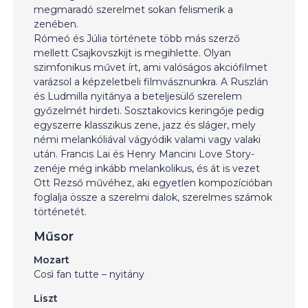
megmaradó szerelmet sokan felismerik a
zenében.
Rómeó és Júlia története több más szerző
mellett Csajkovszkijt is megihlette. Olyan
szimfonikus művet írt, ami valóságos akciófilmet
varázsol a képzeletbeli filmvásznunkra. A Ruszlán
és Ludmilla nyitánya a beteljesülő szerelem
győzelmét hirdeti. Sosztakovics keringője pedig
egyszerre klasszikus zene, jazz és sláger, mely
némi melankóliával vágyódik valami vagy valaki
után. Francis Lai és Henry Mancini Love Story-
zenéje még inkább melankolikus, és át is vezet
Ott Rezső művéhez, aki egyetlen kompozícióban
foglalja össze a szerelmi dalok, szerelmes számok
történetét.
Műsor
Mozart
Così fan tutte – nyitány
Liszt