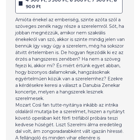
900 Ft
Amióta énekel az emberiség, szinte azóta szól a
szöveges zenék nagy része a szerelemről. Sőt, ha
jobban megnézzük, amikor nem szakrális
énekekről van szó, akkor is szinte mindig jelen van
bennük így vagy úgy a szerelem, még ha sokszor
átvitt értelemben is. De hogyan fejeződik ki ez az
érzés a hangszeres zenében? Ha nem a szöveg
fejezi ki, akkor mi? És miért értünk egyet abban,
hogy bizonyos dallamoknak, hangzásoknak
egyértelműen közük van a szerelemhez? Ezekre
a kérdésekre keresi a választ a Danubia Zenekar
koncertje, melyen a hangszerek lesznek
szerelmesek.
Mozart Così fan tutte-nyitánya inkább az intrika
oldaláról mutatja be a szerelmet, hiszen a nyitányt
követő operában két férfi tréfából próbára teszi
kedvese hűségét. Liszt Szerelmi álma eredetileg
dal volt, ám zongoradarabként vált igazán híressé.
A fellángoló és minden vihar ellenére is