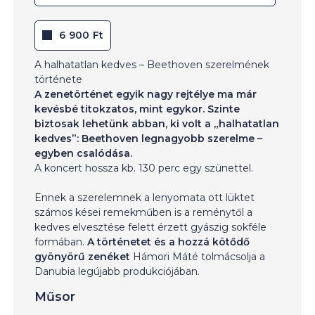
6 900 Ft
A halhatatlan kedves – Beethoven szerelmének
története
A zenetörténet egyik nagy rejtélye ma már
kevésbé titokzatos, mint egykor. Szinte
biztosak lehetünk abban, ki volt a „halhatatlan
kedves”: Beethoven legnagyobb szerelme –
egyben csalódása.
A koncert hossza kb. 130 perc egy szünettel.
Ennek a szerelemnek a lenyomata ott lüktet
számos kései remekműben is a reménytől a
kedves elvesztése felett érzett gyászig sokféle
formában.
A történetet és a hozzá kötődő
gyönyörű zenéket
Hámori Máté tolmácsolja a
Danubia legújabb produkciójában.
Műsor