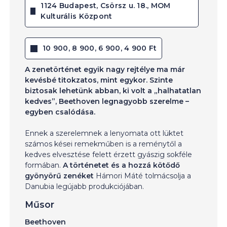
1124 Budapest, Csörsz u. 18., MOM
Kulturális Központ
10 900, 8 900, 6 900, 4 900 Ft
A zenetörténet egyik nagy rejtélye ma már
kevésbé titokzatos, mint egykor. Szinte
biztosak lehetünk abban, ki volt a „halhatatlan
kedves”, Beethoven legnagyobb szerelme –
egyben csalódása.
Ennek a szerelemnek a lenyomata ott lüktet
számos kései remekműben is a reménytől a
kedves elvesztése felett érzett gyászig sokféle
formában.
A történetet és a hozzá kötődő
gyönyörű zenéket
Hámori Máté tolmácsolja a
Danubia legújabb produkciójában.
Műsor
Beethoven