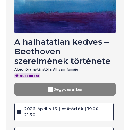
A halhatatlan kedves –
Beethoven
szerelmének története
A Leonóra-nyitánytól a VII. szimfóniáig
Hűségpont
Jegyvásárlás
2026. április 16. | csütörtök | 19.00 -
21.30