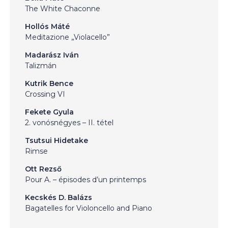
The White Chaconne
Hollós Máté
Meditazione „Violacello”
Madarász Iván
Talizmán
Kutrik Bence
Crossing VI
Fekete Gyula
2. vonósnégyes – II. tétel
Tsutsui Hidetake
Rimse
Ott Rezső
Pour A. – épisodes d’un printemps
Kecskés D. Balázs
Bagatelles for Violoncello and Piano