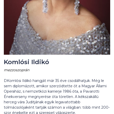
Komlósi Ildikó
mezzoszoprán
DKomlósi Ildikó hangját már 35 éve csodálhatjuk. Még le
sem diplomázott, amikor szerződtette őt a Magyar Állami
Operaház, s nemzetközi karrierje 1986 óta, a Pavarotti
Énekverseny megnyerése óta töretlen. A kékszakállú
herceg vára Juditjának egyik legavatottabb
tolmácsolójaként tartják számon a világban: több mint 200-
szor énekelte ezt a szerepet világszerte.