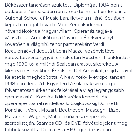
Békésszentandráson született. Diplomáját 1984-ben a
budapesti Zeneakadémián szerezte, majd Londonban a
Guildhall School of Music-ban, illetve a milánói Scalában
képezte magát tovább. Még Zeneakadémiai
növendékként a Magyar Állami Operaház tagjává
választotta. Amerikában a Pavarotti Énekversenyt
követően a világhírű tenor partnereként Verdi
Requiemjével debütált Lorin Maazel vezényletével.
Sorozatos versenygyőzelmek után Bécsben, Frankfurtban,
majd 1990-től a milánói Scalában aratott sikereket. A
kilencvenes években Észak- és Dél-Amerikát, majd a Távol-
Keletet is meghódította. A New York-i Metropolitanben
1998-ban debütált. Egyetlen társulatnak sem tagja,
folyamatosan érkeznek felkérései a világ legrangosabb
operaházaitól. Komlósi Ildikó széles koncert- és
operarepertoárral rendelkezik: Csajkovszkij, Donizetti,
Ponchielli, Verdi, Mozart, Beetheven, Mascagni, Bizet,
Massenet, Wagner, Mahler művei szerepelnek
szereplistáján. Számos CD- és DVD-felvétele jelent meg
többek között a Decca és a BMG gondozásában.