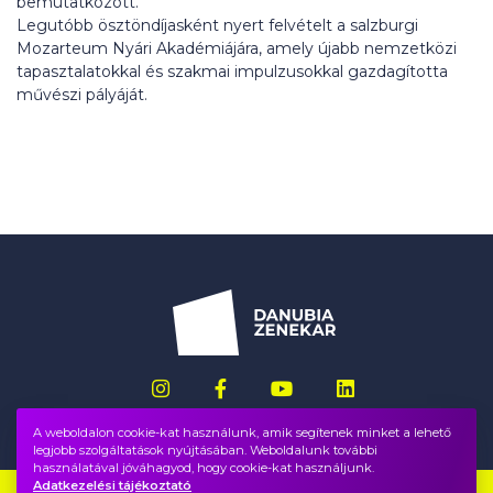
bemutatkozott.
Legutóbb ösztöndíjasként nyert felvételt a salzburgi
Mozarteum Nyári Akadémiájára, amely újabb nemzetközi
tapasztalatokkal és szakmai impulzusokkal gazdagította
művészi pályáját.
A weboldalon cookie-kat használunk, amik segítenek minket a lehető
legjobb szolgáltatások nyújtásában. Weboldalunk további
használatával jóváhagyod, hogy cookie-kat használjunk.
Adatkezelési tájékoztató