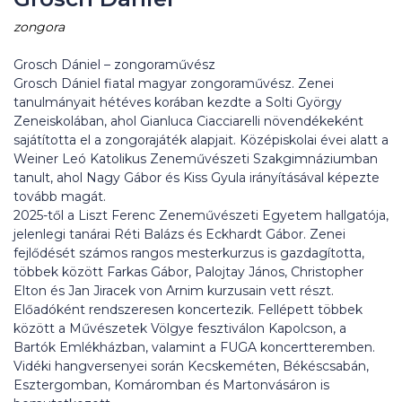
zongora
Grosch Dániel – zongoraművész
Grosch Dániel fiatal magyar zongoraművész. Zenei
tanulmányait hétéves korában kezdte a Solti György
Zeneiskolában, ahol Gianluca Ciacciarelli növendékeként
sajátította el a zongorajáték alapjait. Középiskolai évei alatt a
Weiner Leó Katolikus Zeneművészeti Szakgimnáziumban
tanult, ahol Nagy Gábor és Kiss Gyula irányításával képezte
tovább magát.
2025-től a Liszt Ferenc Zeneművészeti Egyetem hallgatója,
jelenlegi tanárai Réti Balázs és Eckhardt Gábor. Zenei
fejlődését számos rangos mesterkurzus is gazdagította,
többek között Farkas Gábor, Palojtay János, Christopher
Elton és Jan Jiracek von Arnim kurzusain vett részt.
Előadóként rendszeresen koncertezik. Fellépett többek
között a Művészetek Völgye fesztiválon Kapolcson, a
Bartók Emlékházban, valamint a FUGA koncertteremben.
Vidéki hangversenyei során Kecskeméten, Békéscsabán,
Esztergomban, Komáromban és Martonvásáron is