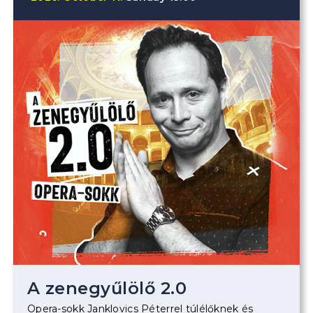
A zenegyűlölő 2.0
Opera-sokk Janklovics Péterrel túlélőknek és