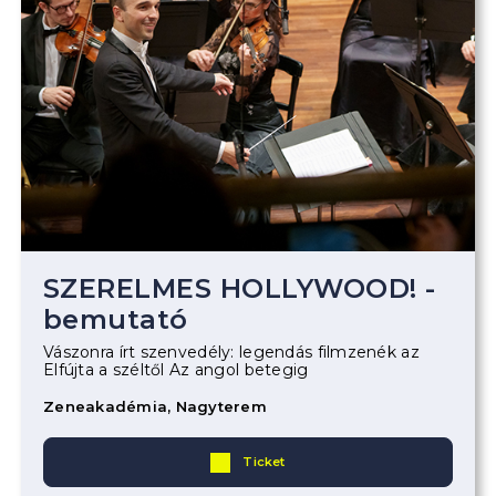
SZERELMES HOLLYWOOD! -
bemutató
Vászonra írt szenvedély: legendás filmzenék az
Elfújta a széltől Az angol betegig
Zeneakadémia, Nagyterem
Ticket