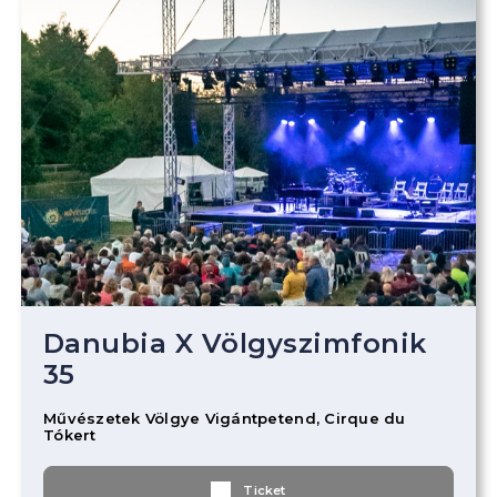
Danubia X Völgyszimfonik
35
Művészetek Völgye Vigántpetend, Cirque du
Tókert
Ticket