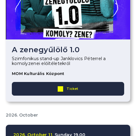
A zenegyűlölő 1.0
Szimfonikus stand-up Janklovics Péterrel a
komolyzenei előítéletekről
MOM Kulturális Központ
Ticket
2026. October
2026.
October
11.
Sunday
19.00