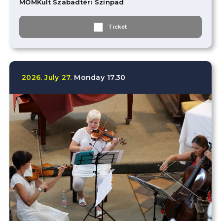
MOMKult Szabadtéri Színpad
Ticket
2026.
July
27.
Monday
17.30