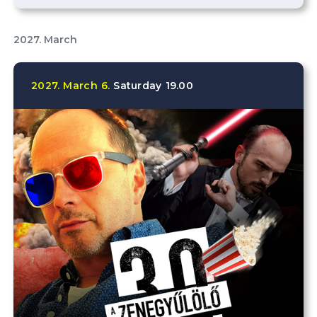
2027. March
2027.
March
6.
Saturday
19.00