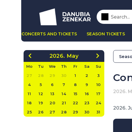
CONCERTS AND TICKETS
SEASON TICKETS
2026. May
Seaso
Mo
Tu
We
Th
Fr
Sa
Su
Con
27
28
29
30
1
2
3
4
5
6
7
8
9
10
2026. 
11
12
13
14
15
16
17
18
19
20
21
22
23
24
2026. J
25
26
27
28
29
30
31