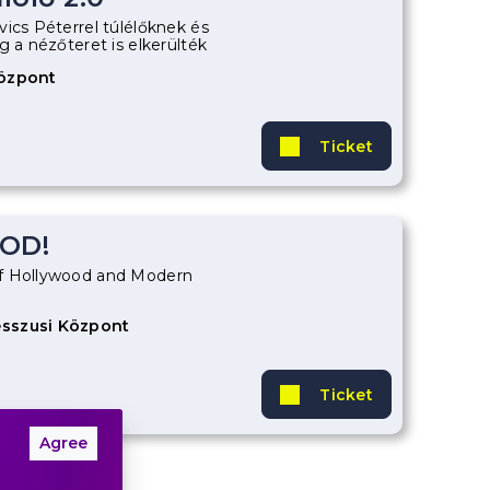
ics Péterrel túlélőknek és
g a nézőteret is elkerülték
Központ
Ticket
OD!
f Hollywood and Modern
sszusi Központ
Ticket
Agree