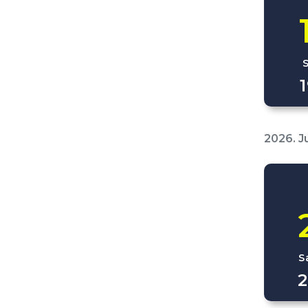
2026. J
S
2