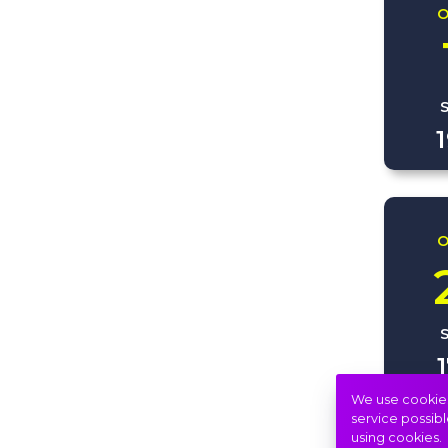
O
O
We use cookies 
service possibl
using cookies.
2026. 