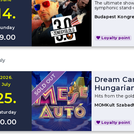
The ultimate show
14.
symphonic stand-
Budapest Kongre
Sunday
19.00
Loyalty point
uly
SOLD OUT
2026.
Dream Car
July
Hungarian
25.
Hits from the gol
MOMKult Szabadt
aturday
0.00
Loyalty point