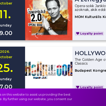
ctober
Opera-sokk Janklov
11.
azoknak, akik eddi
MOM Kulturális 
Sunday
19.00
Loyalty point
2026.
HOLLYWO
ctober
The Golden Age o
25.
Classics
Budapest Kongre
Sunday
17.00
Loyalty point
on this website to assist us providing the best
e. By further using our website, you consent our
November