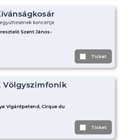
ívánságkosár
együttesének koncertje
resztelő Szent János-
Ticket
 Völgyszimfonik
e Vigántpetend, Cirque du
Ticket