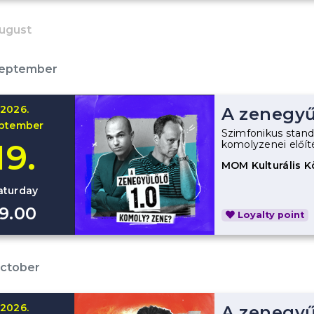
ugust
September
2026.
A zenegyűl
ptember
Szimfonikus stand
19.
komolyzenei előít
MOM Kulturális 
aturday
19.00
Loyalty point
October
2026.
A zenegyű