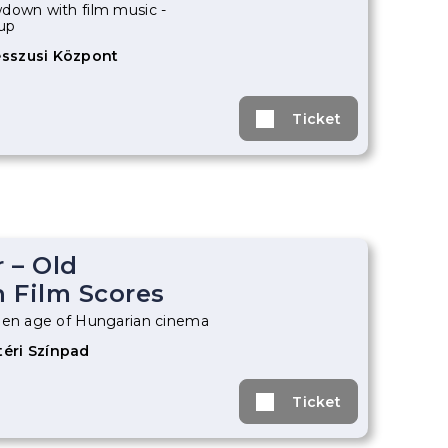
down with film music -
up
sszusi Központ
Ticket
 – Old
 Film Scores
den age of Hungarian cinema
éri Színpad
Ticket