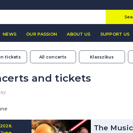
Sea
NEWS
OUR PASSION
ABOUT US
SUPPORT US
n tickets
All concerts
Klasszikus
certs and tickets
May
une
2026.
The Music
June