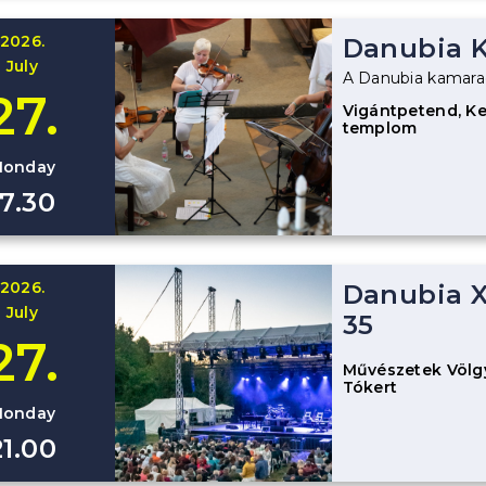
2026.
Danubia K
July
A Danubia kamara
27.
Vigántpetend, Ke
templom
onday
17.30
2026.
Danubia X
July
35
27.
Művészetek Völgy
Tókert
onday
21.00