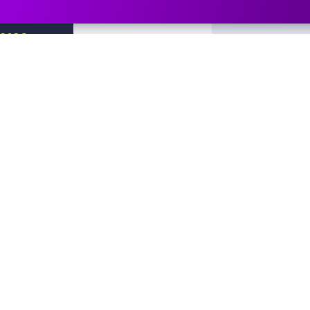
2026.
Reneszáns
ovember
Madrigálok, gomba
14.
karaoke
MOM Kulturális 
aturday
19.00
Semmi komoly
2026.
A Zenegyű
ovember
Leszámolás a film
15.
a Danubia Zeneka
Budapest Kongre
Sunday
18.00
Loyalty point