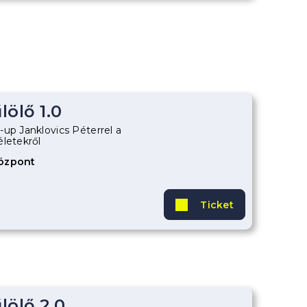
ölő 1.0
-up Janklovics Péterrel a
életekről
Központ
Ticket
lölő 2.0