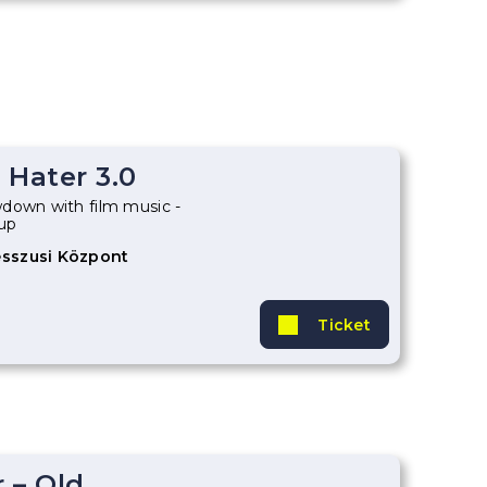
 Hater 3.0
down with film music -
up
sszusi Központ
Ticket
 – Old