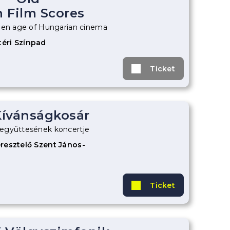
 Film Scores
den age of Hungarian cinema
éri Színpad
Ticket
ívánságkosár
együttesének koncertje
resztelő Szent János-
Ticket