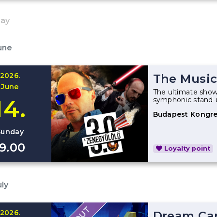
May
une
2026.
The Music
June
The ultimate show
14.
symphonic stand-
Budapest Kongre
Sunday
19.00
Loyalty point
uly
2026.
Dream Car