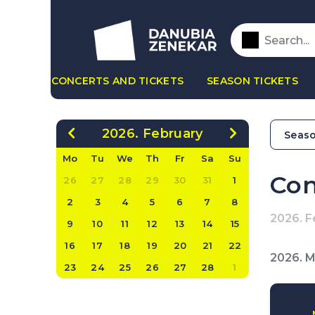
CONCERTS AND TICKETS
SEASON TICKETS
2026. February
Seaso
Mo
Tu
We
Th
Fr
Sa
Su
Con
26
27
28
29
30
31
1
2
3
4
5
6
7
8
2026. F
9
10
11
12
13
14
15
16
17
18
19
20
21
22
2026. 
23
24
25
26
27
28
1