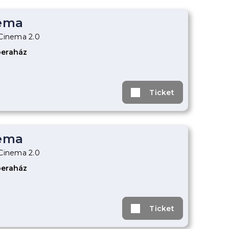
ema
aCinema 2.0
peraház
Ticket
ema
aCinema 2.0
peraház
Ticket