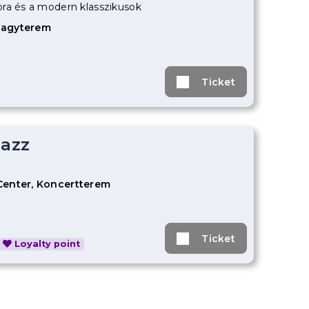
ra és a modern klasszikusok
Nagyterem
Ticket
Jazz
Center, Koncertterem
Ticket
Loyalty point