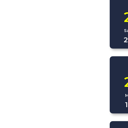
S
2
M