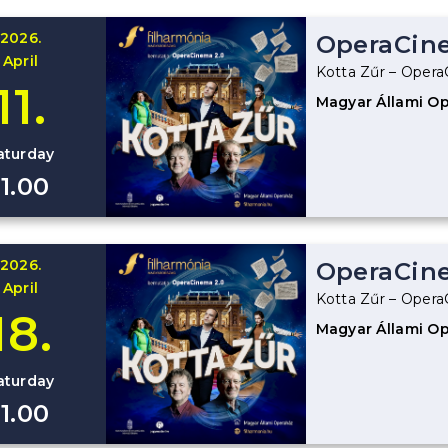
2026.
OperaCin
April
Kotta Zűr – Oper
11.
Magyar Állami O
aturday
11.00
2026.
OperaCin
April
Kotta Zűr – Oper
18.
Magyar Állami O
aturday
11.00