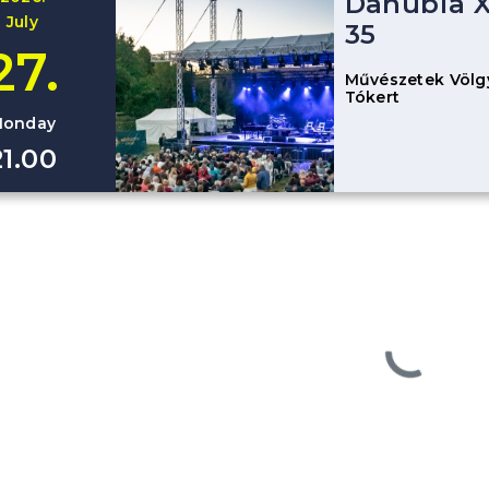
Danubia X
July
35
27.
Művészetek Völgy
Tókert
onday
21.00