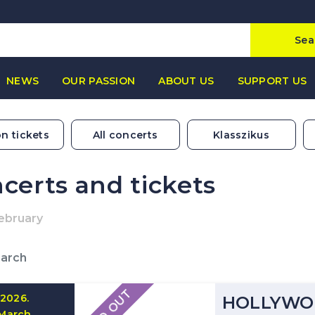
Sea
NEWS
OUR PASSION
ABOUT US
SUPPORT US
n tickets
All concerts
Klasszikus
certs and tickets
ebruary
March
SOLD OUT
2026.
HOLLYWO
March