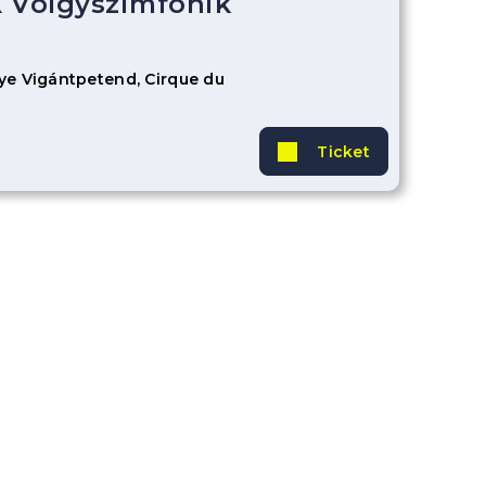
 Völgyszimfonik
e Vigántpetend, Cirque du
Ticket