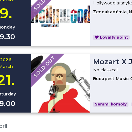
Hollywood aranyko
9.
Zeneakadémia, 
onday
19.30
Loyalty point
SOLD OUT
2026.
Mozart X 
March
No classical
21.
Budapest Music 
aturday
19.00
Semmi komoly
ril