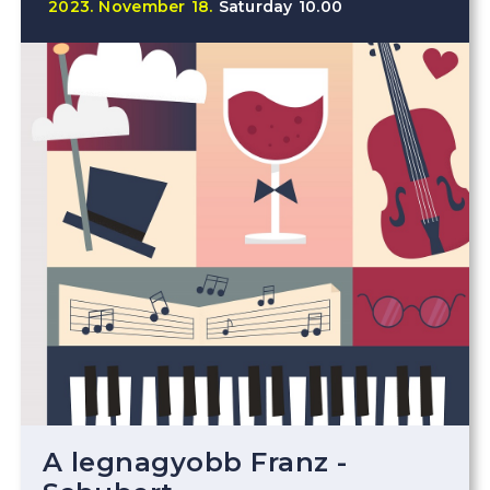
2023.
November
18.
Saturday
10.00
A legnagyobb Franz -