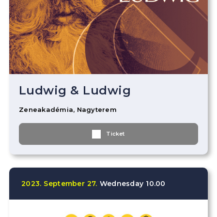
Ludwig & Ludwig
Zeneakadémia, Nagyterem
Ticket
2023.
September
27.
Wednesday
10.00