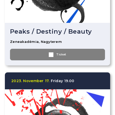
Peaks
/
Destiny
/
Beauty
Zeneakadémia, Nagyterem
Ticket
2023.
November
17.
Friday
19.00