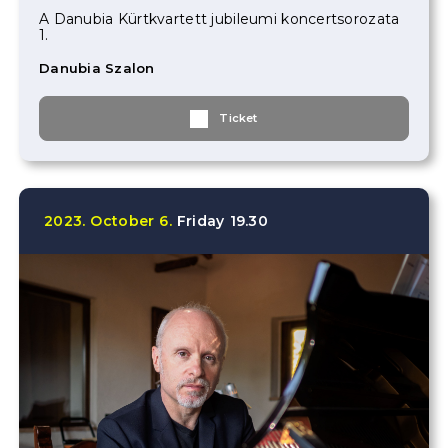
A Danubia Kürtkvartett jubileumi koncertsorozata
1.
Danubia Szalon
Ticket
2023.
October
6.
Friday
19.30