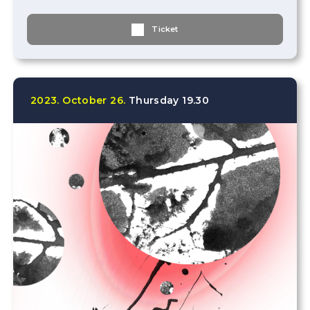
Ticket
2023.
October
26.
Thursday
19.30