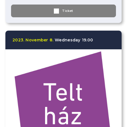
Ticket
2023.
November
8.
Wednesday
19.00