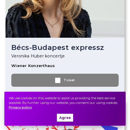
Bécs-Budapest expressz
Veronika Huber koncertje
Wiener Konzerthaus
Ticket
We use cookies on this website to assist us providing the best service
possible. By further using our website, you consent our using cookies.
Privacy policy
2023.
November
20.
Monday
19.00
Agree