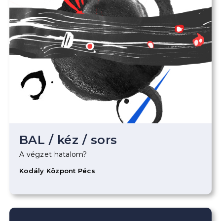
BAL
/
kéz
/
sors
A végzet hatalom?
Kodály Központ Pécs