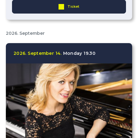
Ticket
2026. September
2026.
September
14.
Monday
19.30