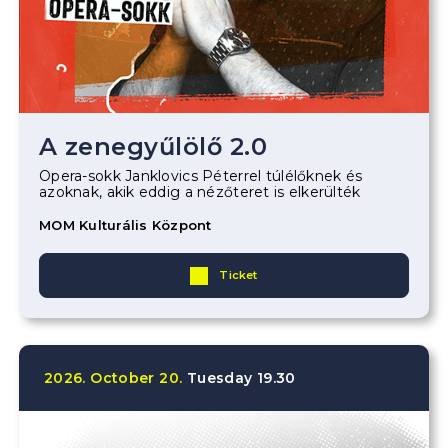
A zenegyűlölő 2.0
Opera-sokk Janklovics Péterrel túlélőknek és
azoknak, akik eddig a nézőteret is elkerülték
MOM Kulturális Központ
Ticket
2026.
October
20.
Tuesday
19.30