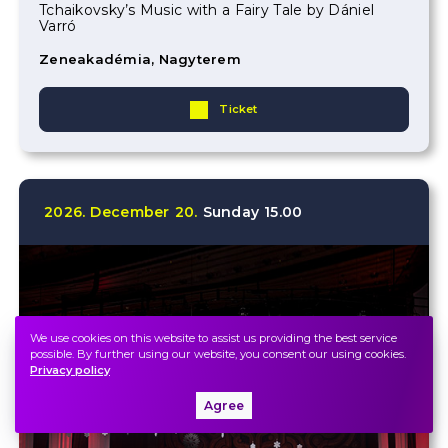
Tchaikovsky’s Music with a Fairy Tale by Dániel
Varró
Zeneakadémia, Nagyterem
Ticket
2026.
December
20.
Sunday
15.00
We use cookies on this website to assist us providing the best service
possible. By further using our website, you consent our using cookies.
Privacy policy
Agree