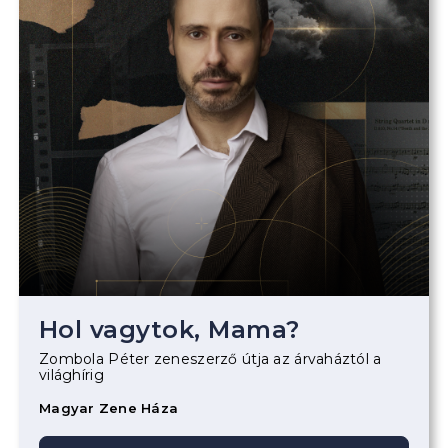
Hol vagytok, Mama?
Zombola Péter zeneszerző útja az árvaháztól a
világhírig
Magyar Zene Háza