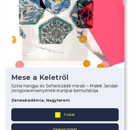
Mese a Keletről
Szíria hangjai és Seherezádé meséi – Malek Jandali
zongoraversenyének európai bemutatója
Zeneakadémia, Nagyterem
Ticket
Season ticket