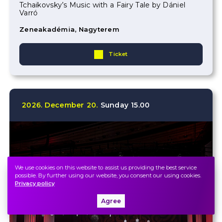
Tchaikovsky’s Music with a Fairy Tale by Dániel
Varró
Zeneakadémia, Nagyterem
Ticket
2026.
December
20.
Sunday
15.00
We use cookies on this website to assist us providing the best service
possible. By further using our website, you consent our using cookies.
Privacy policy
Agree