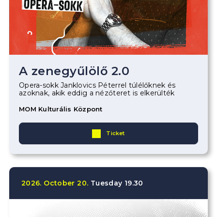
A zenegyűlölő 2.0
Opera-sokk Janklovics Péterrel túlélőknek és
azoknak, akik eddig a nézőteret is elkerülték
MOM Kulturális Központ
Ticket
2026.
October
20.
Tuesday
19.30