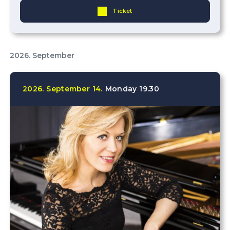
Ticket
2026. September
2026.
September
14.
Monday
19.30