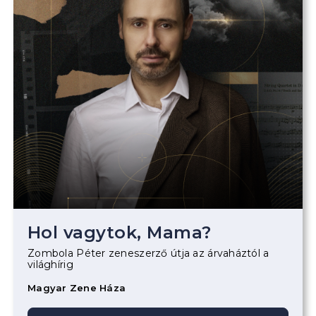
Hol vagytok, Mama?
Zombola Péter zeneszerző útja az árvaháztól a
világhírig
Magyar Zene Háza