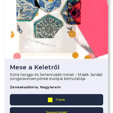
Mese a Keletről
Szíria hangjai és Seherezádé meséi – Malek Jandali
zongoraversenyének európai bemutatója
Zeneakadémia, Nagyterem
Ticket
Season ticket