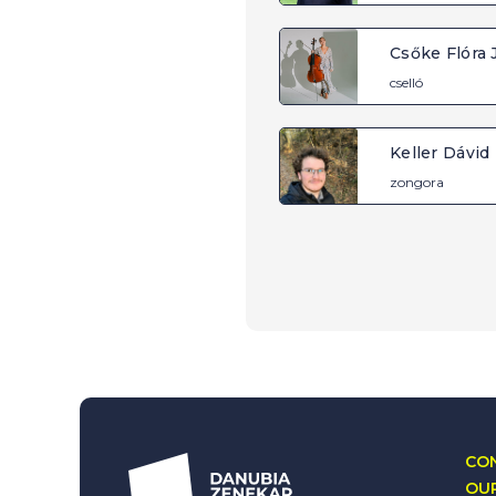
Csőke Flóra J
cselló
Keller Dávid
zongora
CON
OUR