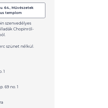
u. 64., Művészetek
ikus templom
in szenvedélyes
alladák Chopinről-
ól.
erc szünet nélkül.
. 1
. 69 no. 1
ra