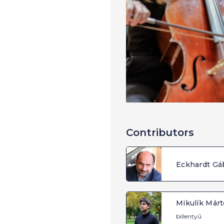
Contributors
Eckhardt Gá
Mikulík Már
billentyű