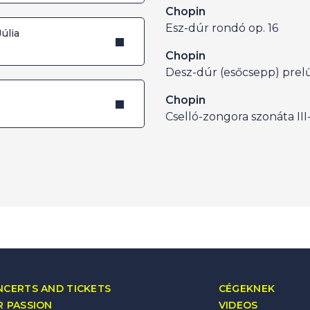
Chopin
Esz-dúr rondó op. 16
úlia
Chopin
Desz-dúr (esőcsepp) prelű
Chopin
Cselló-zongora szonáta III-
CERTS AND TICKETS
CÉGEKNEK
 PASSION
VIDEOS