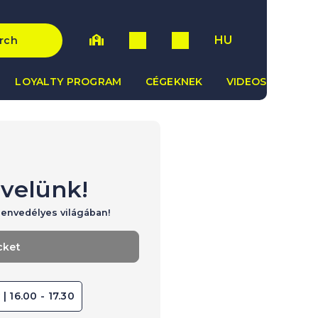
HU
rch
LOYALTY PROGRAM
CÉGEKNEK
VIDEOS
 velünk!
zenvedélyes világában!
cket
| 16.00 - 17.30