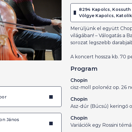
8294 Kapolcs, Kossuth 
Völgye Kapolcs, Katol
Merüljünk el együtt Chop
világában! – Válogatás a B
sorozat legszebb darabjaib
A koncert hossza kb. 70 p
Program
Chopin
cisz-moll polonéz op. 26 no
bor
Chopin
Asz-dúr (Búcsú) keringő op
Chopin
ton János
Variációk egy Rossini témá