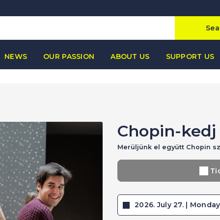
Sea
NEWS
OUR PASSION
ABOUT US
SUPPORT US
Chopin-kedj
Merüljünk el együtt Chopin s
Ti
2026. July 27. | Monday 