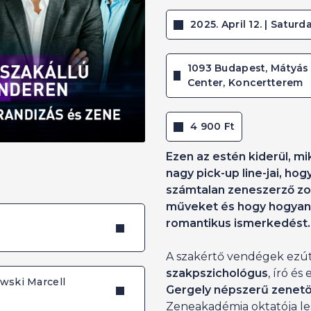
2025. April 12. | Saturda
1093 Budapest, Mátyás 
Center, Koncertterem
4 900 Ft
Ezen az estén kiderül, mi
nagy pick-up line-jai, hog
számtalan zeneszerző z
műveket és hogy hogyan 
romantikus ismerkedést.
A szakértő vendégek ezú
szakpszichológus
, író és
ski Marcell
Gergely népszerű zenet
Zeneakadémia oktatója le