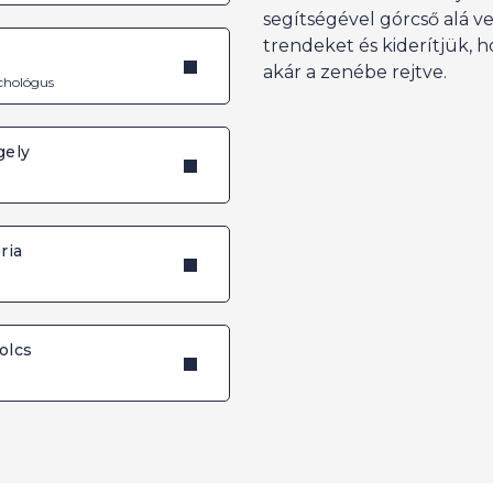
segítségével górcső alá v
trendeket és kiderítjük, h
akár a zenébe rejtve.
ichológus
gely
ria
olcs