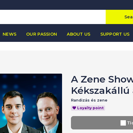
Sea
NEWS
OUR PASSION
ABOUT US
SUPPORT US
A Zene Show
Kékszakállú
Randizás és zene
Loyalty point
Ti