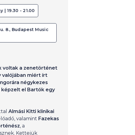
y | 19.30 - 21.00
u. 8., Budapest Music
k voltak a zenetörténet
y valójában miért írt
ongorára négykezes
képzelt el Bartók egy
ttal
Almási Kitti klinikai
 előadó, valamint
Fazekas
örténész
, a
sznek. Kettejük