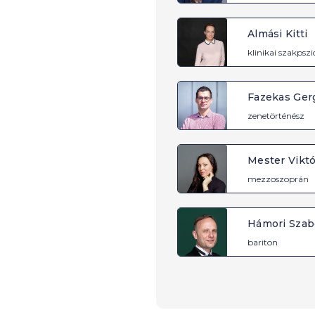
Almási Kitti
klinikai szakpsz
Fazekas Ger
zenetörténész
Mester Viktó
mezzoszoprán
Hámori Szab
bariton