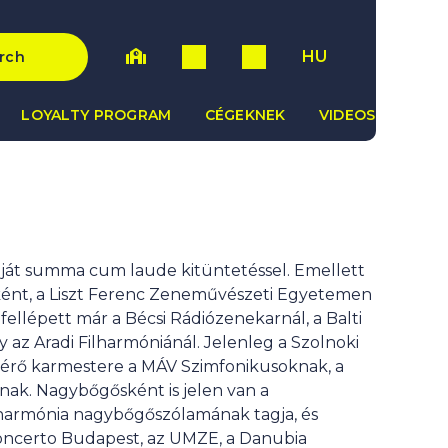
HU
rch
LOYALTY PROGRAM
CÉGEKNEK
VIDEOS
ját summa cum laude kitüntetéssel. Emellett
nt, a Liszt Ferenc Zeneművészeti Egyetemen
lépett már a Bécsi Rádiózenekarnál, a Balti
y az Aradi Filharmóniánál. Jelenleg a Szolnoki
atérő karmestere a MÁV Szimfonikusoknak, a
nak. Nagybőgősként is jelen van a
ilharmónia nagybőgőszólamának tagja, és
Concerto Budapest, az UMZE, a Danubia