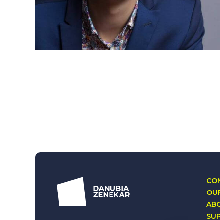
CON
OUR
AB
SU