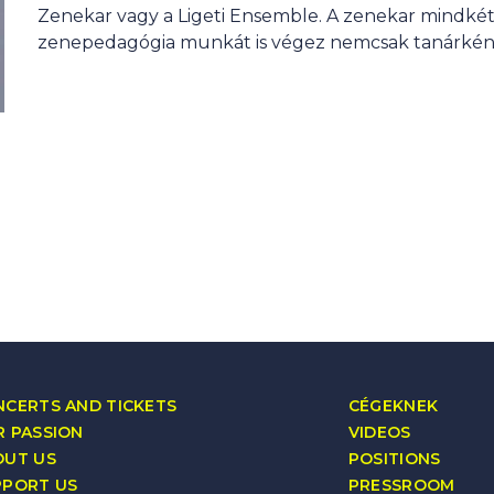
Zenekar vagy a Ligeti Ensemble. A zenekar mindkét
zenepedagógia munkát is végez nemcsak tanárként
CERTS AND TICKETS
CÉGEKNEK
 PASSION
VIDEOS
OUT US
POSITIONS
PPORT US
PRESSROOM