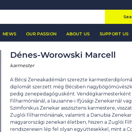
Sea
NEWS
OUR PASSION
ABOUT US
SUPPORT US
Dénes-Worowski Marcell
karmester
A Bécsi Zeneakadémián szerezte karmesterdiplomá
diplomát szerzett még Bécsben nagybőgőművészké
pedig zenepedagógusként. Vendégkarmesterként fel
Filharmóniánál, a lausanne-i Ifjúsági Zenekarnál vag
Szimfonikus Zenekar asszisztens karmestere, vissz
Zuglói Filharmóniának, valamint a Danubia Zenekar
magyarországi zenekari életben, hiszen a Zuglói F
rendszeresen lép fel olyan együttesekkel, mint a 