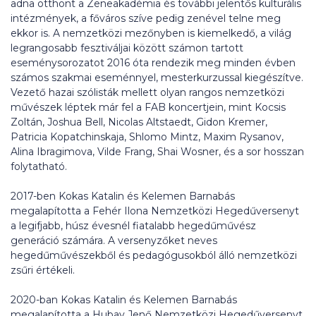
adna otthont a Zeneakadémia és további jelentős kulturális
intézmények, a főváros szíve pedig zenével telne meg
ekkor is. A nemzetközi mezőnyben is kiemelkedő, a világ
legrangosabb fesztiváljai között számon tartott
eseménysorozatot 2016 óta rendezik meg minden évben
számos szakmai eseménnyel, mesterkurzussal kiegészítve.
Vezető hazai szólisták mellett olyan rangos nemzetközi
művészek léptek már fel a FAB koncertjein, mint Kocsis
Zoltán, Joshua Bell, Nicolas Altstaedt, Gidon Kremer,
Patricia Kopatchinskaja, Shlomo Mintz, Maxim Rysanov,
Alina Ibragimova, Vilde Frang, Shai Wosner, és a sor hosszan
folytatható.
2017-ben Kokas Katalin és Kelemen Barnabás
megalapította a Fehér Ilona Nemzetközi Hegedűversenyt
a legifjabb, húsz évesnél fiatalabb hegedűművész
generáció számára. A versenyzőket neves
hegedűművészekből és pedagógusokból álló nemzetközi
zsűri értékeli.
2020-ban Kokas Katalin és Kelemen Barnabás
megalapította a Hubay Jenő Nemzetközi Hegedűversenyt