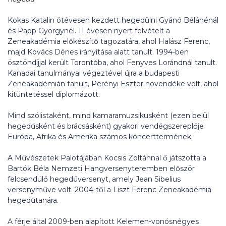
Kokas Katalin ötévesen kezdett hegedülni Gyánó Bélánénál
és Papp Györgynél. 11 évesen nyert felvételt a
Zeneakadémia előkészítő tagozatára, ahol Halász Ferenc,
majd Kovács Dénes irányítása alatt tanult. 1994-ben
ösztöndíjjal került Torontóba, ahol Fenyves Lorándnál tanult.
Kanadai tanulmányai végeztével újra a budapesti
Zeneakadémián tanult, Perényi Eszter növendéke volt, ahol
kitüntetéssel diplomázott.
Mind szólistaként, mind kamaramuzsikusként (ezen belül
hegedűsként és brácsásként) gyakori vendégszereplője
Európa, Afrika és Amerika számos koncerttermének.
A Művészetek Palotájában Kocsis Zoltánnal ő játszotta a
Bartók Béla Nemzeti Hangversenyteremben először
felcsendülő hegedűversenyt, amely Jean Sibelius
versenyműve volt. 2004-től a Liszt Ferenc Zeneakadémia
hegedűtanára.
A férje által 2009-ben alapított Kelemen-vonósnégyes