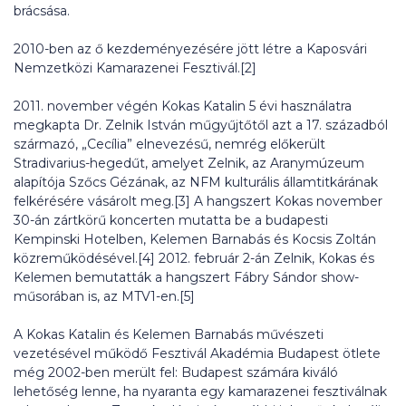
brácsása.
2010-ben az ő kezdeményezésére jött létre a Kaposvári
Nemzetközi Kamarazenei Fesztivál.[2]
2011. november végén Kokas Katalin 5 évi használatra
megkapta Dr. Zelnik István műgyűjtőtől azt a 17. századból
származó, „Cecília” elnevezésű, nemrég előkerült
Stradivarius-hegedűt, amelyet Zelnik, az Aranymúzeum
alapítója Szőcs Gézának, az NFM kulturális államtitkárának
felkérésére vásárolt meg.[3] A hangszert Kokas november
30-án zártkörű koncerten mutatta be a budapesti
Kempinski Hotelben, Kelemen Barnabás és Kocsis Zoltán
közreműködésével.[4] 2012. február 2-án Zelnik, Kokas és
Kelemen bemutatták a hangszert Fábry Sándor show-
műsorában is, az MTV1-en.[5]
A Kokas Katalin és Kelemen Barnabás művészeti
vezetésével működő Fesztivál Akadémia Budapest ötlete
még 2002-ben merült fel: Budapest számára kiváló
lehetőség lenne, ha nyaranta egy kamarazenei fesztiválnak