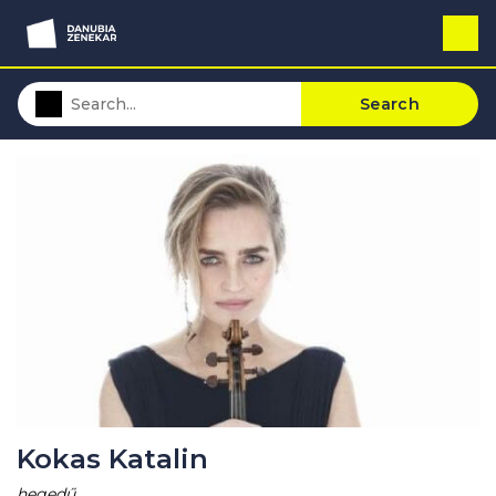
Search
Kokas Katalin
hegedű