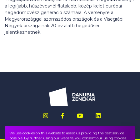
a legifjabb, húszévesnél fiatalabb, közép-kelet európai
hegedűművész generáció számára. A versenyre a
Magyarországgal szomszédos országok és a Visegrádi
Négyek országainak 20 év alatti hegedűsei
jelentkezhetnek.
We use cookies on this website to assist us providing the best service
possible. By further using our website, you consent our using cookies.