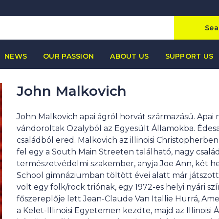
Sea
NEWS
OUR PASSION
ABOUT US
SUPPORT US
John Malkovich
John Malkovich apai ágról horvát származású. Apai
vándoroltak Ozalyból az Egyesült Államokba. Édesany
családból ered. Malkovich az illinoisi Christopherbe
fel egy a South Main Streeten található, nagy csalá
természetvédelmi szakember, anyja Joe Ann, két hel
School gimnáziumban töltött évei alatt már játszot
volt egy folk/rock triónak, egy 1972-es helyi nyári s
főszereplője lett Jean-Claude Van Itallie Hurrá, A
a Kelet-Illinoisi Egyetemen kezdte, majd az Illinois