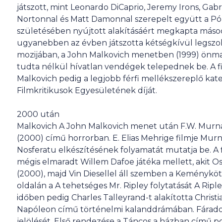
játszott, mint Leonardo DiCaprio, Jeremy Irons, Ga
Nortonnal és Matt Damonnal szerepelt együtt a Pó
születésében nyújtott alakításáért megkapta máso
ugyanebben az évben játszotta kétségkívül legszok
mozijában, a John Malkovich menetben (1999) önmagá
tudta nélkül hívatlan vendégek telepednek be. A fi
Malkovich pedig a legjobb férfi mellékszereplő ka
Filmkritikusok Egyesületének díját.
2000 után
Malkovich A John Malkovich menet után F.W. Murna
(2000) című horrorban. E. Elias Mehrige filmje Mur
Nosferatu elkészítésének folyamatát mutatja be. A 
mégis elmaradt Willem Dafoe játéka mellett, akit O
(2000), majd Vin Diesellel áll szemben a Keményk
oldalán a A tehetséges Mr. Ripley folytatását A Riple
időben pedig Charles Talleyrand-t alakította Christ
Napóleon című történelmi kalanddrámában. Fárad
jelölését. Első rendezése a Táncos a házban című pol