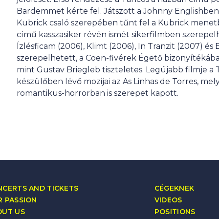
Bardemmet kérte fel. Játszott a Johnny Englishbe
Kubrick csaló szerepében tűnt fel a Kubrick menet
című kasszasiker révén ismét sikerfilmben szerepelh
Ízlésficam (2006), Klimt (2006), In Tranzit (2007) 
szerepelhetett, a Coen-fivérek Égető bizonyítékáb
mint Gustav Briegleb tiszteletes. Legújabb filmje a
készülőben lévő mozijai az As Linhas de Torres, m
romantikus-horrorban is szerepet kapott.
CERTS AND TICKETS
CÉGEKNEK
 PASSION
VIDEOS
OUT US
POSITIONS