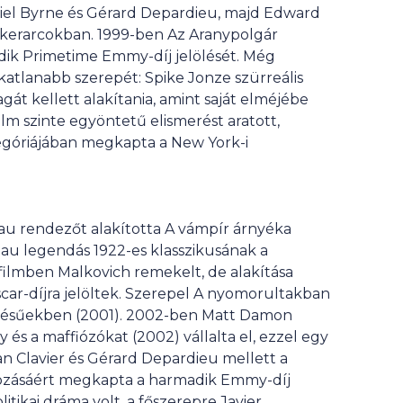
briel Byrne és Gérard Depardieu, majd Edward
kerarcokban. 1999-ben Az Aranypolgár
dik Primetime Emmy-díj jelölését. Még
atlanabb szerepét: Spike Jonze szürreális
t kellett alakítania, amint saját elméjébe
lm szinte egyöntetű elismerést aratott,
tegóriájában megkapta a New York-i
u rendezőt alakította A vámpír árnyéka
nau legendás 1922-es klasszikusának a
filmben Malkovich remekelt, de alakítása
scar-díjra jelöltek. Szerepel A nyomorultakban
ötésűekben (2001). 2002-ben Matt Damon
y és a maffiózókat (2002) vállalta el, ezzel egy
ian Clavier és Gérard Depardieu mellett a
ozásáért megkapta a harmadik Emmy-díj
itikai dráma volt, a főszerepre Javier