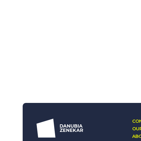
CON
OUR
AB