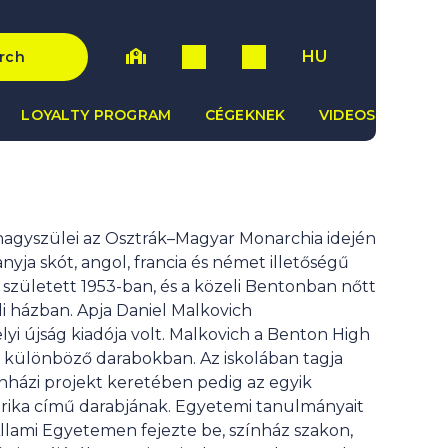
HU
rch
LOYALTY PROGRAM
CÉGEKNEK
VIDEOS
 nagyszülei az Osztrák–Magyar Monarchia idején
ja skót, angol, francia és német illetőségű
n született 1953-ban, és a közeli Bentonban nőtt
di házban. Apja Daniel Malkovich
yi újság kiadója volt. Malkovich a Benton High
t különböző darabokban. Az iskolában tagja
zínházi projekt keretében pedig az egyik
merika című darabjának. Egyetemi tanulmányait
i Állami Egyetemen fejezte be, színház szakon,