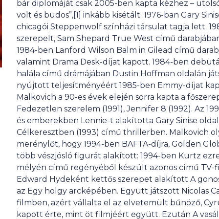
bár diplomáját csak 2005-ben kapta kézhez – utolsó
volt és büdös”,[1] inkább kisétált. 1976-ban Gary Si
chicagói Steppenwolf színházi társulat tagja lett. 
szerepelt, Sam Shepard True West című darabjában n
1984-ben Lanford Wilson Balm in Gilead című darabj
valamint Drama Desk-díjat kapott. 1984-ben debütá
halála című drámájában Dustin Hoffman oldalán játsz
nyújtott teljesítményéért 1985-ben Emmy-díjat kap
Malkovich a 90-es évek elején sorra kapta a főszerep
Fedezetlen szerelem (1991), Jennifer 8 (1992). Az 1
és emberekben Lennie-t alakította Gary Sinise oldal
Célkeresztben (1993) című thrillerben. Malkovich o
merénylőt, hogy 1994-ben BAFTA-díjra, Golden Globe-d
több vészjósló figurát alakított: 1994-ben Kurtz ez
mélyén című regényéből készült azonos című TV-film
Edward Hydeként kettős szerepet alakított A gonosz 
az Egy hölgy arcképében. Együtt játszott Nicolas Ca
filmben, azért vállalta el az elvetemült bűnöző, Cyr
kapott érte, mint öt filmjéért együtt. Ezután A vas