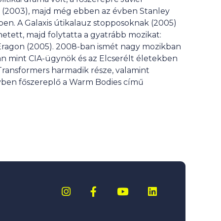
n (2003), majd még ebben az évben Stanley
ben. A Galaxis útikalauz stopposoknak (2005)
etett, majd folytatta a gyatrább mozikat:
és Eragon (2005). 2008-ban ismét nagy mozikban
an mint CIA-ügynök és az Elcserélt életekben
 Transformers harmadik része, valamint
elyben főszereplő a Warm Bodies című