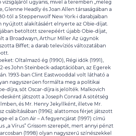
 vizsgájáról ugyanis, mivel a teremben „meleg
nise, Glenne Headly és Joan Allen társaságában a
1980-tól a Steppenwolf New York-i darabjaiban
yújtott alakításáért elnyerte az Obie-díjat.
ában betöltött szerepéért újabb Obie-díjat,
lt a Broadwayn, Arthur Miller Az ügynök
otta Biffet; a darab televíziós változatában
ott.
eket: Oltalmazó ég (1990), Régi idők (1991),
992-es John Steinbeck-adaptációban, az Egerek
án. 1993-ban Clint Eastwooddal volt látható a
lyan nagyszerűen formálta meg a politikai
íjra, sőt Oscar-díjra is jelölték. Malkovich
redesként játszott a Joseph Conrad A sötétség
ben, és Mr. Henry Jekyllként, illetve Mr.
csábításában (1996); alattomos férjet játszott
ge-el a Con Air – A fegyencjárat (1997) című
us „a Vírus” Grissom szerepét, mert annyi pénzt
álarcosban (1998) olyan nagyszerű színészekkel