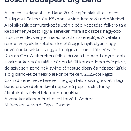
A Bosch Budapest Big Band 2013 elején alakult a Bosch
Budapesti Fejlesztési Központ swing-kedvelő mérnökeiből.
A jól sikerült bemutatkozás után a cég vezetése felkarolta a
kezdeményezést, így a zenekar mára az összes nagyobb
Bosch-rendezvény elmaradhatatlan szereplője. A vállalati
rendezvények keretében lehetőségük nyílt olyan nagy
nevű énekesekkel is együtt dolgozni, mint Tóth Vera és
Kozma Orsi. A sikereken felbuzdulva a big band egyre több
alkalmat keres és talál a cégen kívüli koncertlehetőségekre,
de szívesen zenélnek swing táncstúdióban és népszerűsítik
a big band-et zeneiskolai koncerteken. 2023-tól Fajszi
Csanád zenei vezetésével megújultak: a swing és latin big
band örökzöldeken kívül népszerű pop-, rock-, funky-
átiratokat is felvettek repertoárjukba.
A zenekar állandó énekese: Horváth Andrea
Művészeti vezető: Fajszi Csanád