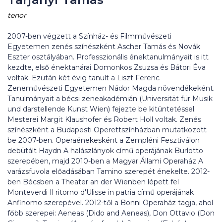
tenor
2007-ben végzett a Színház- és Filmművészeti
Egyetemen zenés színészként Ascher Tamás és Novák
Eszter osztályában. Professzionális énektanulmányait is itt
kezdte, első énektanárai Domonkos Zsuzsa és Bátori Éva
voltak. Ezután két évig tanult a Liszt Ferenc
Zeneművészeti Egyetemen Nádor Magda növendékeként.
Tanulmányait a bécsi zeneakadémián (Universität für Musik
und darstellende Kunst Wien) fejezte be kitüntetéssel.
Mesterei Margit Klaushofer és Robert Holl voltak. Zenés
színészként a Budapesti Operettszínházban mutatkozott
be 2007-ben. Operaénekesként a Zempléni Fesztiválon
debütált Haydn A halászlányok című operájának Burlotto
szerepében, majd 2010-ben a Magyar Állami Operaház A
varázsfuvola előadásában Tamino szerepét énekelte. 2012-
ben Bécsben a Theater an der Wienben lépett fel
Monteverdi Il ritorno d'Ulisse in patria című operájának
Anfinomo szerepével. 2012-től a Bonni Operaház tagja, ahol
főbb szerepei: Aeneas (Dido and Aeneas), Don Ottavio (Don