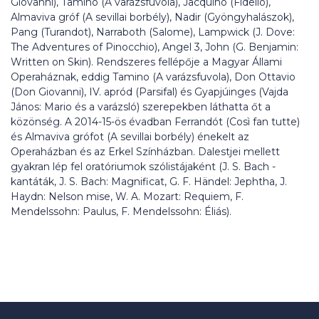
Giovanni), Tamino (A varázsfuvola), Jacquino (Fidelio),
Almaviva gróf (A sevillai borbély), Nadir (Gyöngyhalászok),
Pang (Turandot), Narraboth (Salome), Lampwick (J. Dove:
The Adventures of Pinocchio), Angel 3, John (G. Benjamin:
Written on Skin). Rendszeres fellépője a Magyar Állami
Operaháznak, eddig Tamino (A varázsfuvola), Don Ottavio
(Don Giovanni), IV. apród (Parsifal) és Gyapjúinges (Vajda
János: Mario és a varázsló) szerepekben láthatta őt a
közönség. A 2014-15-ös évadban Ferrandót (Così fan tutte)
és Almaviva grófot (A sevillai borbély) énekelt az
Operaházban és az Erkel Színházban. Dalestjei mellett
gyakran lép fel oratóriumok szólistájaként (J. S. Bach -
kantáták, J. S. Bach: Magnificat, G. F. Händel: Jephtha, J.
Haydn: Nelson mise, W. A. Mozart: Requiem, F.
Mendelssohn: Paulus, F. Mendelssohn: Éliás).