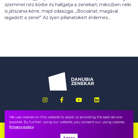
szemmel néz körbe és hallgatja a zenekart, miközben neki
is játszania kéne, majd odasúgja: „Bocsánat, magával
ragadott a zene!” Az ilyen pillanatokért érdemes...
We use cookies on this website to assist us providing the best service
possible. By further using our website, you consent our using cookies.
Privacy policy
Imprint
FAQ
Agree