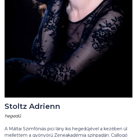
Stoltz Adrienn
hegedű
A Máltai Szimfóniás pici lány kis hegedűjével a kezében ül
mellettem a gyönyörű Zeneakadémia színpadán. Csillogó