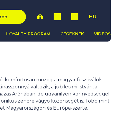
HU
rch
LOYALTY PROGRAM
CÉGEKNEK
VIDEOS
zó: komfortosan mozog a magyar fesztiválok
nasszonnyá változik, a jubileumi István, a
házas Arénában, de ugyanilyen könnyedséggel
onikus zenére vágyó közönségét is. Több mint
séget Magyarországon és Európa-szerte.