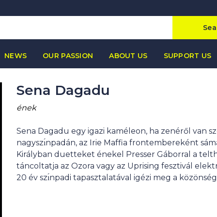
Sea
NEWS
OUR PASSION
ABOUT US
SUPPORT US
Sena Dagadu
ének
Sena Dagadu egy igazi kaméleon, ha zenéről van s
nagyszı́npadán, az Irie Maffia frontembereként sámá
Királyban duetteket énekel Presser Gáborral a telt
táncoltatja az Ozora vagy az Uprising fesztivál elektr
20 év szı́npadi tapasztalatával igézi meg a közön