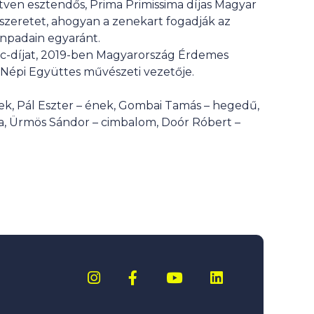
tven esztendős, Prima Primissima díjas Magyar
 szeretet, ahogyan a zenekart fogadják az
ínpadain egyaránt.
enc-díjat, 2019-ben Magyarország Érdemes
i Népi Együttes művészeti vezetője.
nek, Pál Eszter – ének, Gombai Tamás – hegedű,
csa, Ürmös Sándor – cimbalom, Doór Róbert –