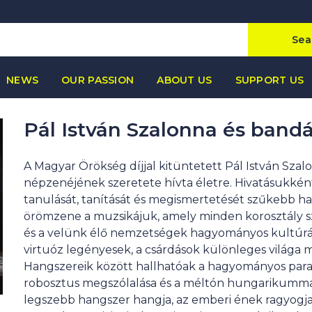
Sea
NEWS
OUR PASSION
ABOUT US
SUPPORT US
Pál István Szalonna és bandá
A Magyar Örökség díjjal kitüntetett Pál István Sza
népzenéjének szeretete hívta életre. Hivatásukként
tanulását, tanítását és megismertetését szűkebb h
örömzene a muzsikájuk, amely minden korosztály sz
és a velünk élő nemzetségek hagyományos kultúrájá
virtuóz legényesek, a csárdások különleges világa
Hangszereik között hallhatóak a hagyományos parasz
robosztus megszólalása és a méltón hungarikummá 
legszebb hangszer hangja, az emberi ének ragyogja