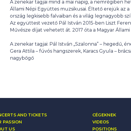
A zenekar tagjai mind a mai napig, a nemrégiben he
Állami Népi Együttes muzsikusai. Éltető erejük az a
ország legkisebb falvaiban és a világ legnagyobb sz
Az együttest vezető Pál István 2015-ben Liszt Fer
Művésze díjat vehetett át. 2017 óta a Magyar Állam
A zenekar tagjai: Pál István „Szalonna” – hegedű, é
Gera Attila – fúvós hangszerek, Karacs Gyula – brá
nagybőgő
CERTS AND TICKETS
CÉGEKNEK
 PASSION
VIDEOS
OUT US
POSITIONS