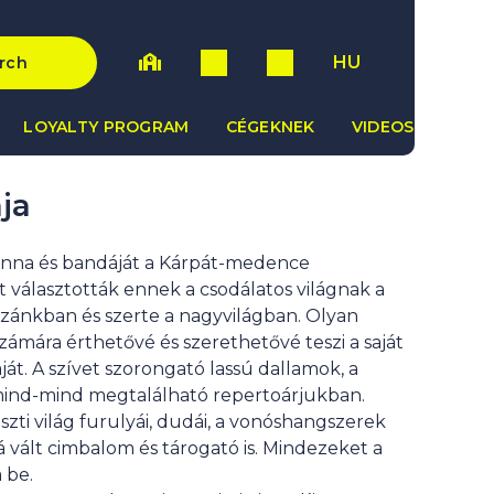
HU
rch
LOYALTY PROGRAM
CÉGEKNEK
VIDEOS
ja
lonna és bandáját a Kárpát-medence
 választották ennek a csodálatos világnak a
azánkban és szerte a nagyvilágban. Olyan
ámára érthetővé és szerethetővé teszi a saját
t. A szívet szorongató lassú dallamok, a
 mind-mind megtalálható repertoárjukban.
ti világ furulyái, dudái, a vonóshangszerek
vált cimbalom és tárogató is. Mindezeket a
 be.