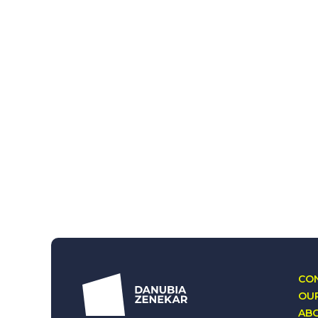
CON
OUR
AB