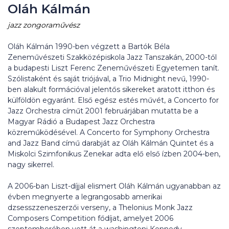
Oláh Kálmán
jazz zongoraművész
Oláh Kálmán 1990-ben végzett a Bartók Béla
Zeneművészeti Szakközépiskola Jazz Tanszakán, 2000-től
a budapesti Liszt Ferenc Zeneművészeti Egyetemen tanít.
Szólistaként és saját triójával, a Trio Midnight nevű, 1990-
ben alakult formációval jelentős sikereket aratott itthon és
külföldön egyaránt. Első egész estés művét, a Concerto for
Jazz Orchestra címűt 2001 februárjában mutatta be a
Magyar Rádió a Budapest Jazz Orchestra
közreműködésével. A Concerto for Symphony Orchestra
and Jazz Band című darabját az Oláh Kálmán Quintet és a
Miskolci Szimfonikus Zenekar adta elő első ízben 2004-ben,
nagy sikerrel.
A 2006-ban Liszt-díjjal elismert Oláh Kálmán ugyanabban az
évben megnyerte a legrangosabb amerikai
dzsesszzeneszerzői verseny, a Thelonius Monk Jazz
Composers Competition fődíjat, amelyet 2006
szeptemberében vett át a washingtoni Kennedy