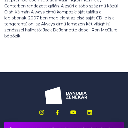
Centerben rendezett gálán. A zsűri a több száz mű közül
Oláh Kálmán Always című kompozícióját találta a
legjobbnak. 2007-ben megjelent az első saját CD-je is a
tengerentúlon, az Always című lemezen két világhírű
zenésszel hallható: Jack DeJohnette dobol, Ron McClure
bőgőzik.