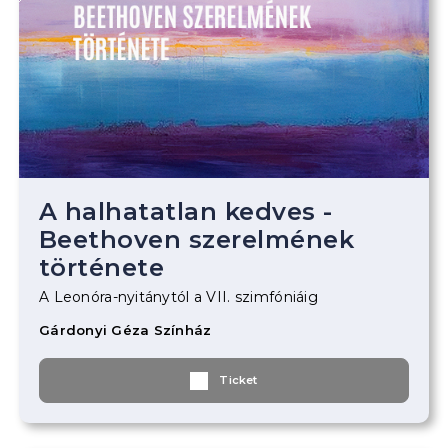
A halhatatlan kedves -
Beethoven szerelmének
története
A Leonóra-nyitánytól a VII. szimfóniáig
Gárdonyi Géza Színház
Ticket