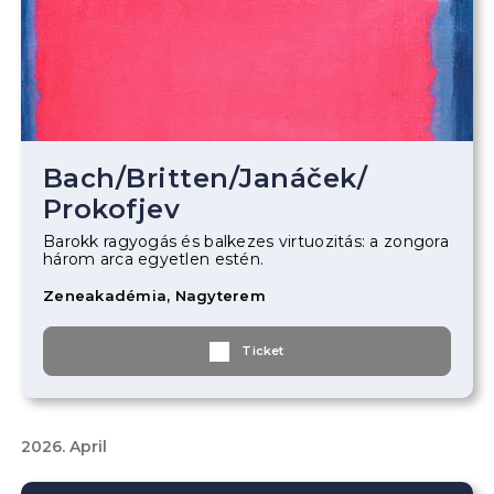
Bach
/
Britten
/
Janáček
/
Prokofjev
Barokk ragyogás és balkezes virtuozitás: a zongora
három arca egyetlen estén.
Zeneakadémia, Nagyterem
Ticket
2026. April