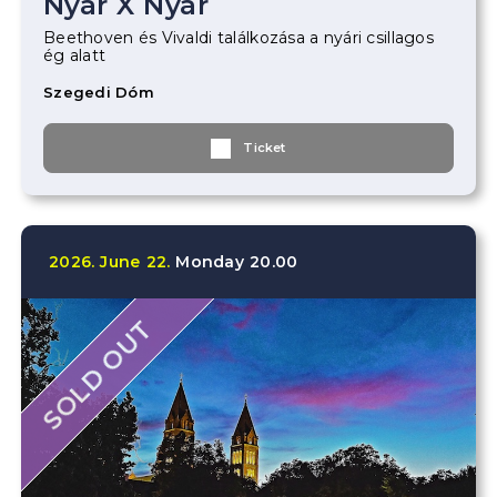
Nyár X Nyár
Beethoven és Vivaldi találkozása a nyári csillagos
ég alatt
Szegedi Dóm
Ticket
2026.
June
22.
Monday
20.00
SOLD OUT