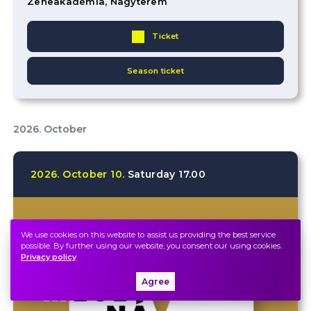
Zeneakadémia, Nagyterem
Ticket
Season ticket
2026. October
2026.
October
10.
Saturday
17.00
We use cookies on this website to assist us providing the best service
possible. By further using our website, you consent our using cookies.
Privacy policy
Agree