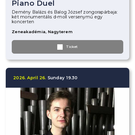
Piano Duel
Demény Balázs és Balog József zongorapárbaja:
két monumentális d-moll versenymű egy
koncerten
Zeneakadémia, Nagyterem
Ticket
2026.
April
26.
Sunday
19.30