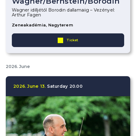
Wagner
/
Bernstein
/
Borodin
Wagner idilljétől Borodin dallamaiig – Vezényel:
Arthur Fagen
Zeneakadémia, Nagyterem
Ticket
2026. June
2026.
June
13.
Saturday
20.00