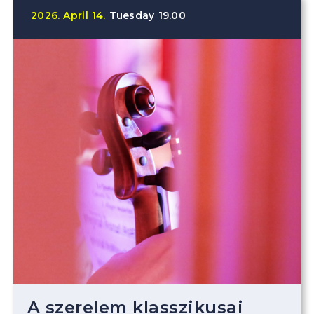
2026.
April
14.
Tuesday
19.00
A szerelem klasszikusai