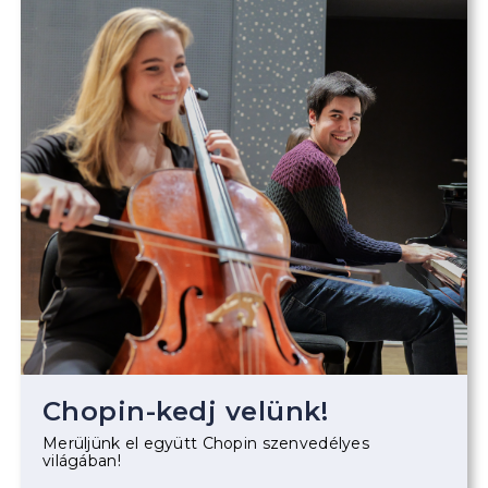
Chopin-kedj velünk!
Merüljünk el együtt Chopin szenvedélyes
világában!