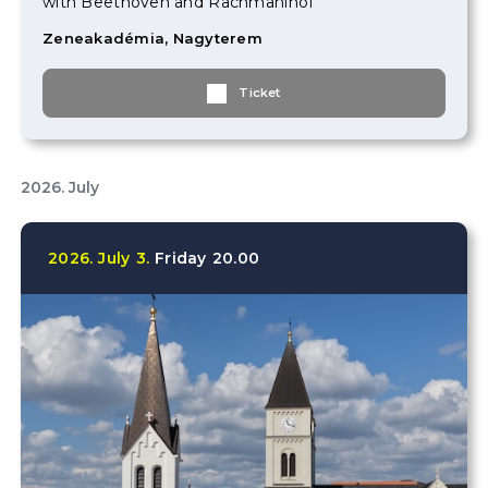
with Beethoven and Rachmaninof
Zeneakadémia, Nagyterem
Ticket
2026. July
2026.
July
3.
Friday
20.00