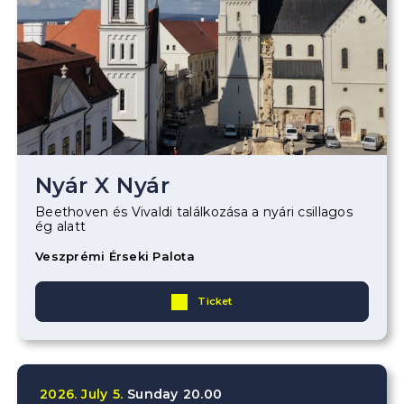
Nyár X Nyár
Beethoven és Vivaldi találkozása a nyári csillagos
ég alatt
Veszprémi Érseki Palota
Ticket
2026.
July
5.
Sunday
20.00