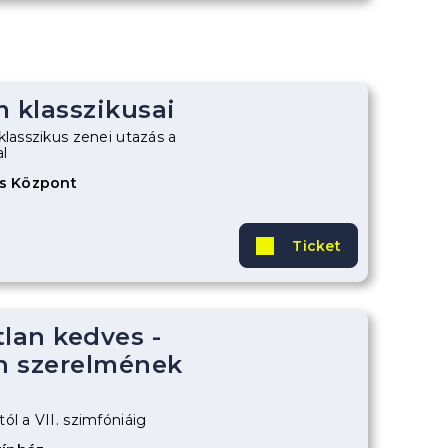
m klasszikusai
klasszikus zenei utazás a
l
is Központ
Ticket
tlan kedves -
n szerelmének
ól a VII. szimfóniáig