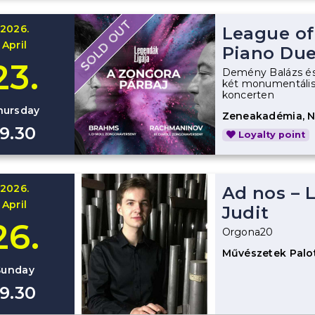
SOLD OUT
2026.
League of
April
Piano Due
23.
Demény Balázs és
két monumentális
koncerten
hursday
Zeneakadémia, 
19.30
Loyalty point
2026.
Ad nos – L
April
Judit
26.
Orgona20
Művészetek Palo
Sunday
19.30