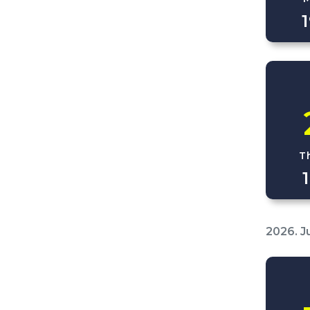
T
2026. J