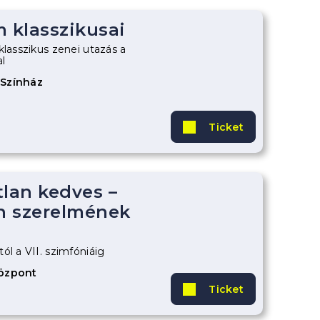
m klasszikusai
klasszikus zenei utazás a
l
 Színház
Ticket
tlan kedves –
n szerelmének
ól a VII. szimfóniáig
Központ
Ticket