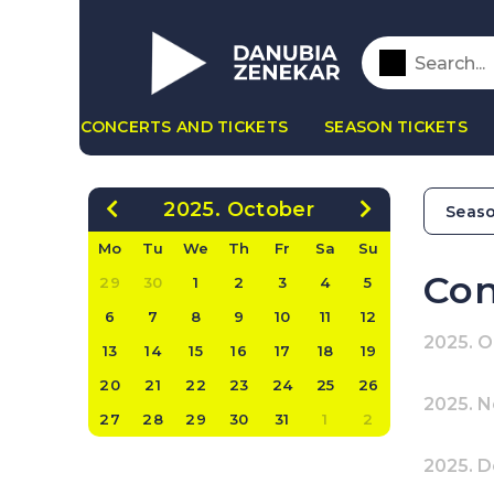
CONCERTS AND TICKETS
SEASON TICKETS
2025. October
Seaso
Mo
Tu
We
Th
Fr
Sa
Su
Con
29
30
1
2
3
4
5
6
7
8
9
10
11
12
2025. 
13
14
15
16
17
18
19
20
21
22
23
24
25
26
2025. 
27
28
29
30
31
1
2
2025. 