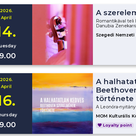
2026.
A szerele
April
Romantikával teli 
14.
Danubia Zenekarra
Szegedi Nemzeti
uesday
19.00
2026.
A halhata
April
Beethove
16.
története
A Leonóra-nyitányt
hursday
MOM Kulturális 
19.00
Loyalty point