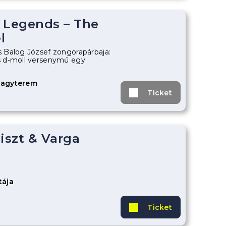
 Legends – The
l
 Balog József zongorapárbaja:
 d-moll versenymű egy
Nagyterem
Ticket
iszt & Varga
tája
Ticket