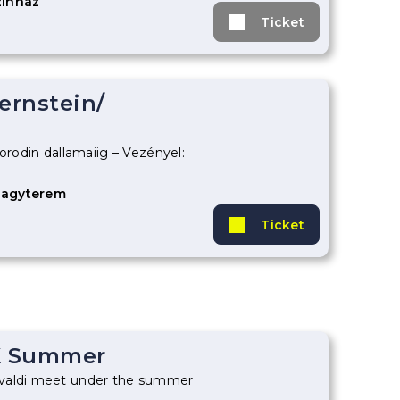
zínház
Ticket
ernstein
/
Borodin dallamaiig – Vezényel:
Nagyterem
Ticket
X Summer
valdi meet under the summer