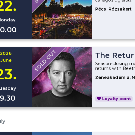
22.
csillagos ég alatt
Pécs, Rózsakert
onday
0.00
SOLD OUT
2026.
The Retur
June
Season-closing mu
23.
returns with Bee
Zeneakadémia, 
uesday
19.30
Loyalty point
uly