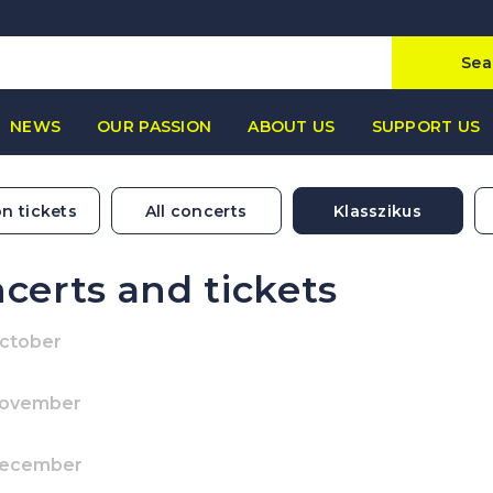
Sea
NEWS
OUR PASSION
ABOUT US
SUPPORT US
n tickets
All concerts
Klasszikus
certs and tickets
October
November
December