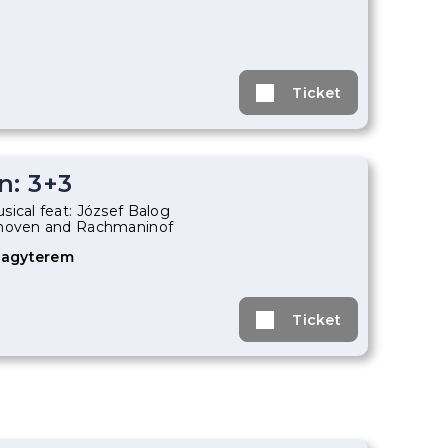
Ticket
n: 3+3
sical feat: József Balog
thoven and Rachmaninof
Nagyterem
Ticket