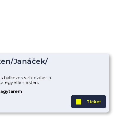
ten
/
Janáček
/
 balkezes virtuozitás: a
a egyetlen estén.
Nagyterem
Ticket