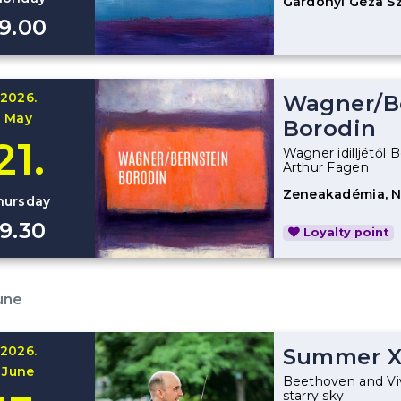
Gárdonyi Géza S
19.00
2026.
Wagner
/
B
May
Borodin
21.
Wagner idilljétől 
Arthur Fagen
Zeneakadémia, 
hursday
19.30
Loyalty point
une
2026.
Summer 
June
Beethoven and Vi
starry sky