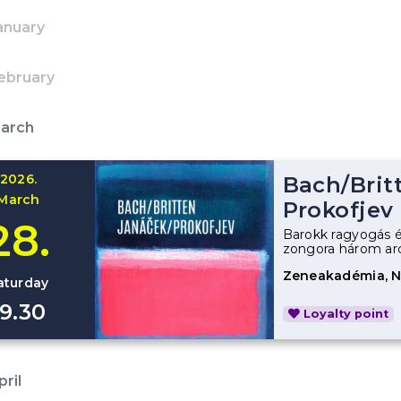
anuary
ebruary
March
2026.
Bach
/
Brit
March
Prokofjev
28.
Barokk ragyogás és
zongora három arc
Zeneakadémia, 
aturday
19.30
Loyalty point
ril