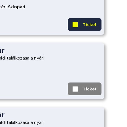
éri Színpad
Ticket
ár
di találkozása a nyári
Ticket
ár
di találkozása a nyári