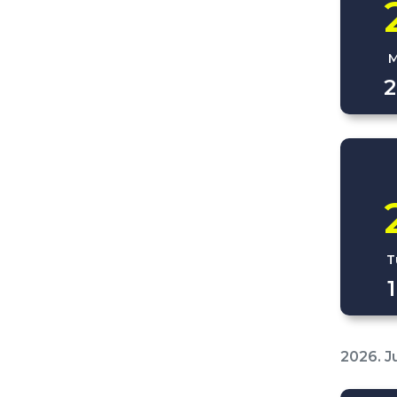
M
2
T
2026. J