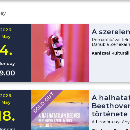
May
2026.
A szerele
May
Romantikával teli 
4.
Danubia Zenekarra
Kanizsai Kulturál
onday
19.00
SOLD OUT
2026.
A halhata
May
Beethove
18.
története
A Leonóra-nyitányt
onday