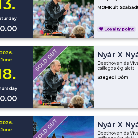
13.
MOMKult Szabadt
aturday
0.00
Loyalty point
SOLD OUT
2026.
Nyár X Ny
June
Beethoven és Vival
18.
csillagos ég alatt
Szegedi Dóm
hursday
0.00
SOLD OUT
2026.
Nyár X Ny
June
Beethoven és Vival