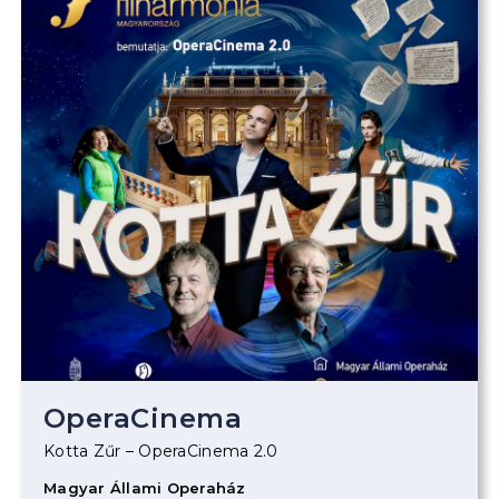
OperaCinema
Kotta Zűr – OperaCinema 2.0
Magyar Állami Operaház