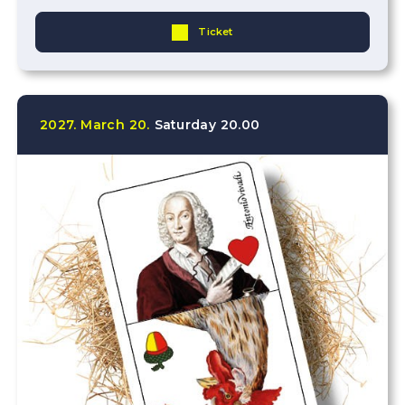
Ticket
2027.
March
20.
Saturday
20.00