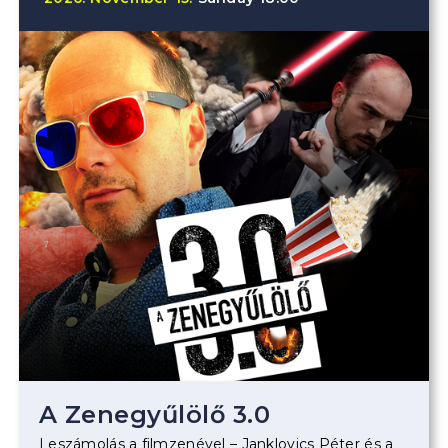
A Zenegyűlölő 3.0
Leszámolás a filmzenével – Janklovics Péter és a