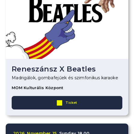
Reneszánsz X Beatles
Madrigálok, gombafejűek és szimfonikus karaoke
MOM Kulturális Központ
Ticket
2026.
November
15.
Sunday
18.00