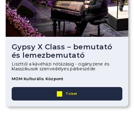
Gypsy X Class – bemutató
és lemezbemutató
Liszttől a kávéházi nótázásig - cigányzene és
klasszikusok szenvedélyes párbeszéde
MOM Kulturális Központ
Ticket