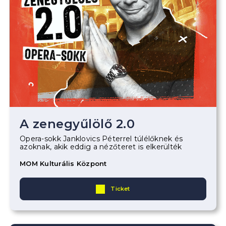
A zenegyűlölő 2.0
Opera-sokk Janklovics Péterrel túlélőknek és
azoknak, akik eddig a nézőteret is elkerülték
MOM Kulturális Központ
Ticket