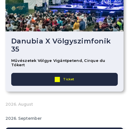
Danubia X Völgyszimfonik
35
Művészetek Völgye Vigántpetend, Cirque du
Tókert
Ticket
2026. August
2026. September