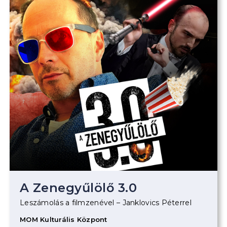
A Zenegyűlölő 3.0
Leszámolás a filmzenével – Janklovics Péterrel
MOM Kulturális Központ