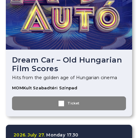
Dream Car – Old Hungarian
Film Scores
Hits from the golden age of Hungarian cinema
MOMKult Szabadtéri Színpad
Ticket
2026.
July
27.
Monday
17.30