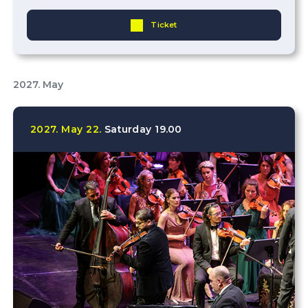
Ticket
2027. May
2027.
May
22.
Saturday
19.00